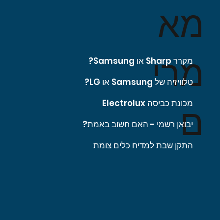
מא
מרי
מקרר Sharp או Samsung?
טלוויזיה של Samsung או LG?
מכונת כביסה Electrolux
ם
יבואן רשמי - האם חשוב באמת?
התקן שבת למדיח כלים צומת