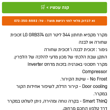
קנה עכשיו > 🛒
נא לבדוק מלאי לפני רכישת מוצר! - טל: 072-250-8882
מקרר מקפיא תחתון 344 ליטר דגם LG GRB374 זכוכית
שחורה או לבנה
גימור : זכוכית לבנה \ זכוכית שחורה
התקן שבת הלכתי של מכון מדעי להלכה של הלפרין.
מקרר חסכוני באנרגיה בזכות מדחס Inverter
Compressor
No Frost - שיטת הקירור.
Door cooling - קירור הדלת, לשיפור אחידות הקור
במקרר.
Smart ThinQ - בקרה נוחה ומהירה, ניתן לשלוט במקרר
דרך טלפון החכם מרחוק.