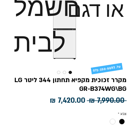
חשמל
או דגם
לבית
טל
072-250-8882 .
מקרר זכוכית מקפיא תחתון 344 ליטר LG
GR-B374WG\BG
מחיר
מחיר
 ‏7,990.00 ‏₪ 
רגיל
מבצע
צבע
*