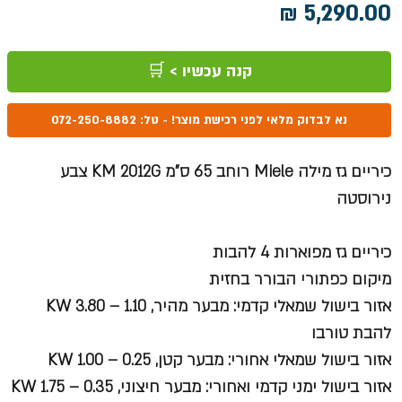
מחיר
קנה עכשיו > 🛒
נא לבדוק מלאי לפני רכישת מוצר! - טל: 072-250-8882
כיריים גז מילה Miele רוחב 65 ס"מ KM 2012G צבע
נירוסטה
כיריים גז מפוארות 4 להבות
מיקום כפתורי הבורר בחזית
אזור בישול שמאלי קדמי: מבער מהיר, KW 3.80 – 1.10
להבת טורבו
אזור בישול שמאלי אחורי: מבער קטן, KW 1.00 – 0.25
אזור בישול ימני קדמי ואחורי: מבער חיצוני, KW 1.75 – 0.35