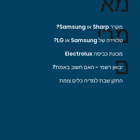
מא
מרי
מקרר Sharp או Samsung?
טלוויזיה של Samsung או LG?
מכונת כביסה Electrolux
ם
יבואן רשמי - האם חשוב באמת?
התקן שבת למדיח כלים צומת