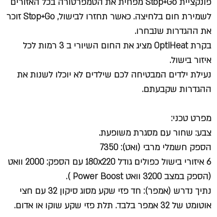
פונקציית Stop+Go מפחית את הטמפרטורה בכל האזורים
לשמירת חום בלחיצה. כאשר תחזרו לבישול, Stop+Go זוכר
את ההגדרות שנבחרו.
בקרת OptiHeat מציג את החום השיורי ב 3 רמות לכל
איזור בישול.
נעילת ילדים המבטיחה לכם שילדים לא יוכלו לשנות את
ההגדרות שקבעתם.
מפרט טכני:
צבע: שחור עם מסגרת משופעת.
הספק חשמלי מרבי (ואט): 7350
6 איזורי בישול כפולים גודל 180x220 עם הספק: 2000 וואט
(הספק במצב 3200 וואט Power Boost ).
נתיך נדרש (אמפר): חד פזי שקע מסוג סיקון 32 עם חצי
אוטומט של 32 אמפר בלבד. תלת פזי שקע שוקו או אדום.