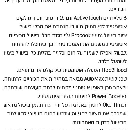
ומחבתות כמעט בכל מקום על פני משטח הקרמי הענק של
הכיריים.
6 סליידרים ActiveTouch עם 15 דרגות חום הנדלקים
אוטומטית לפי המיקום שבו הנחתם את הכלי בישול.
אזור בישול גמיש Procook ע"י הזזת הכלי בישול הכיריים
אוטומטית משנים את הטמפרטורה כך שתוכלו להרתיח
,לבשל ואפילו לשמור על חום וכל זה בהזזת כלי בישול מימין
לשמאל בלבד.
Hob2Hood הפעלה אוטומטית של קולט אדים תואם.
טכנולוגיית AutoMax מביאה במהירות את הכיריים לרתיחה,
ולאחר מכן באופן אוטומטי מפחית לרמת העוצמה שנבחרה.
Power Booster לחימום מהיר ואינטנסיבי.
Öko Timer לחסוך באנרגיה על ידי הגדרת זמן בישול מראש
שמכבה את האזור לפני ומשתמש בחום השיורי להשלמת
הבישול בדקות האחרונות.