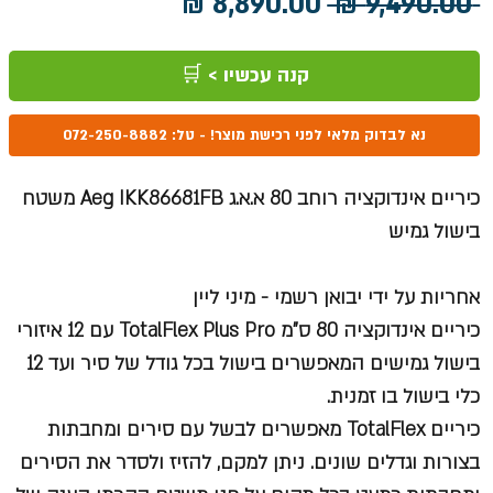
מחיר
מחיר
 ‏9,490.00 ‏₪ 
רגיל
מבצע
קנה עכשיו > 🛒
נא לבדוק מלאי לפני רכישת מוצר! - טל: 072-250-8882
כיריים אינדוקציה רוחב 80 א.א.ג Aeg IKK86681FB משטח
בישול גמיש
אחריות על ידי יבואן רשמי - מיני ליין
כיריים אינדוקציה 80 ס"מ TotalFlex Plus Pro עם 12 איזורי
בישול גמישים המאפשרים בישול בכל גודל של סיר ועד 12
כלי בישול בו זמנית.
כיריים TotalFlex מאפשרים לבשל עם סירים ומחבתות
בצורות וגדלים שונים. ניתן למקם, להזיז ולסדר את הסירים