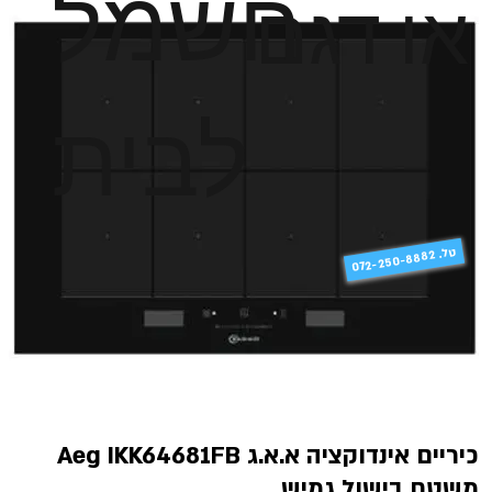
חשמל
או דגם
לבית
טל
072-250-8882 .
כיריים אינדוקציה א.א.ג Aeg IKK64681FB
משטח בישול גמיש