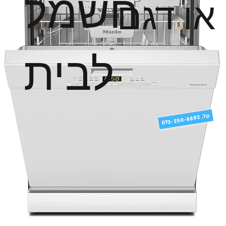
חשמל
או דגם
לבית
טל
072-250-8882 .