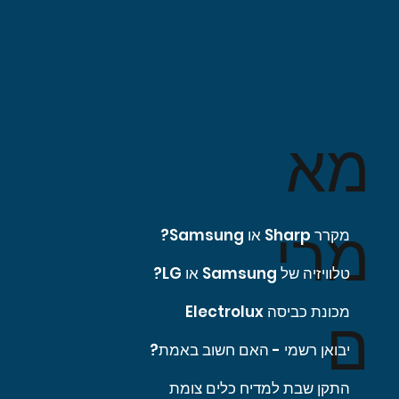
מא
מרי
מקרר Sharp או Samsung?
טלוויזיה של Samsung או LG?
מכונת כביסה Electrolux
ם
יבואן רשמי - האם חשוב באמת?
התקן שבת למדיח כלים צומת