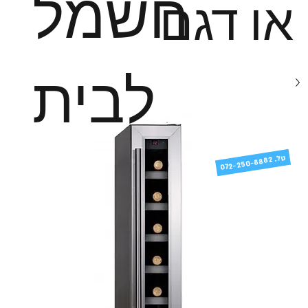
חשמל
או דגם
לבית
טל
072-250-8882 .