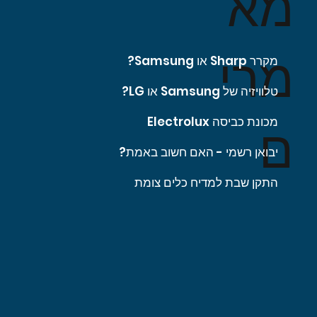
מא
מרי
מקרר Sharp או Samsung?
טלוויזיה של Samsung או LG?
מכונת כביסה Electrolux
ם
יבואן רשמי - האם חשוב באמת?
התקן שבת למדיח כלים צומת