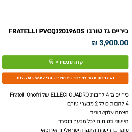
כיריים גז טורבו FRATELLI PVCQ120196DS
מחיר
קנה עכשיו > 🛒
נא לבדוק מלאי לפני רכישת מוצר! - טל: 072-250-8882
כיריים גז 4 להבות ELLECI QUADRO של Fratelli Onofri
4 להבות כולל 2 מבערי טורבו
הצתה אלקטרונית
חיישני בטיחות לכל מבער בנפרד
עומד בדרישות התקן הישראלי והאירופאי