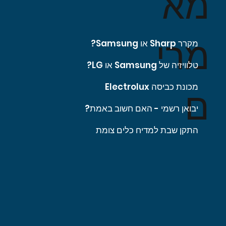
מא
מרי
מקרר Sharp או Samsung?
טלוויזיה של Samsung או LG?
מכונת כביסה Electrolux
ם
יבואן רשמי - האם חשוב באמת?
התקן שבת למדיח כלים צומת