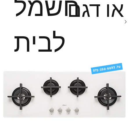
חשמל
או דגם
לבית
טל
072-250-8882 .