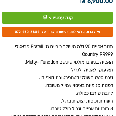
מחיר
קנה עכשיו > 🛒
נא לבדוק מלאי לפני רכישת מוצר! - טל: 072-250-8882
תנור אפייה 90 ס"מ משולב כיריים גז Fratelli פראטלי
Country PR999
האפיה בטורבו מולטי סיסטם Multy- Function.
תא ענקי לאפיה ולגריל.
טרמוסטט השולט בטמפרטורת האפיה .
דפנות פנימיות בציפוי אמייל משובח.
להבת טורבו כפולה.
רשתות וכיפות יצוקות ברזל.
8 תוכניות אפייה וגריל כולל טורבו.