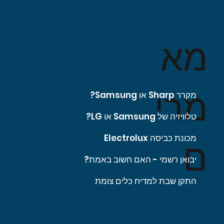
מא
מרי
מקרר Sharp או Samsung?
טלוויזיה של Samsung או LG?
מכונת כביסה Electrolux
ם
יבואן רשמי - האם חשוב באמת?
התקן שבת למדיח כלים צומת