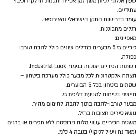
שעון אנלוגי לכיוון משך זמן אפייה ותכנות הדלקה וכיבוי
עתידיים.
עומד בדרישות התקן הישראלי והאירופאי.
רגלים מתכוננות.
מאפיינים:
כיריים גז 5 מבערים בגדלים שונים כולל להבת טורבו
כפולה.
רשתות הכיריים יצוקות בגימור Industrial Look.
הצתה אלקטרונית לכל מבער כולל מערכת ביטחון –
שסתום ביטחון בכל 5 הבוערים.
חיישני בטיחות למניעת דליפת גז.
מבער טורבו-להבה בתוך להבה, לחימום מהיר.
נושא סירים חצובות ברזל.
משטח הכיריים עשוי מלוח נירוסטה ללא תפרים או ברגים
(מאד נח ויעיל לניקוי) בגובה 4 ס"מ.