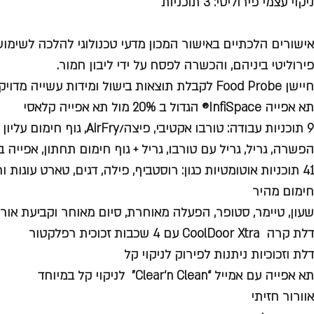
ניקוי עצמי פירוליטי
: 3 תוכניות
אישורים הלכתיים באישור המכון מדעי טכנולוגי להלכה לשימוש
פירוליטי ביניהם, והכשרה לפסח על ידי ליבון חמור.
חיישן Food Probe
לקבלת תוצאות בישול ומידות עשייה מדוי
תא אפייה InfiSpace®
הגדול ב 20% מול תא אפייה קלאסי
9 תוכניות עבודה
: טורבו אקטיבי, פיצה/AirFry,
הפשרה, גריל, גריל עם טורבו, גריל + גוף חימום תחתון, אפייה 
41 תוכניות אוטומטיות כגון
: רוסטביף, פילה, דגים, טארט עוגות ו
חימום מהיר
שעון, טיימר, סטופר, הפעלה מאוחרת, סיום מאוחר וקביעת אורך
דלת קרה CoolDoor Xtra עם 4 שכבות זכוכית רפלקטור
דלת וזכוכיות ניתנות לפירוק לניקוי קל
תא אפייה עם אמייל “Clear‘n Clean” לניקוי קל במיוחד
אוורור חזיתי