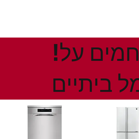
!הנחות ומבצעים חמים על
ל ביתיים