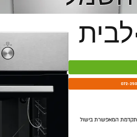
לבית
לבית
ו אקטיבי SurroundCook® מערכת מתקדמת המאפשרת בישול