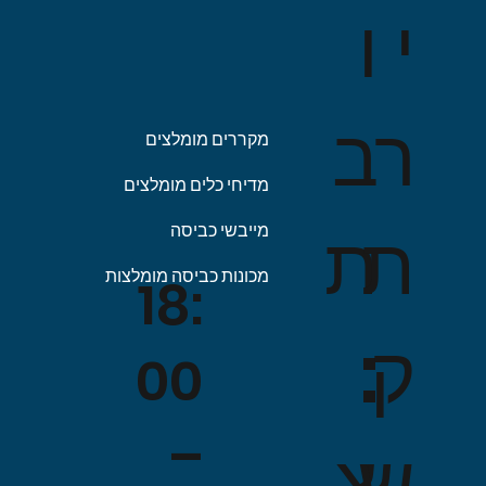
ו
י
ב
ר
מקררים מומלצים
מדיחי כלים מומלצים
ת
ת
מייבשי כביסה
מכונות כביסה מומלצות
18:
:
ק
00
–
צ
ש