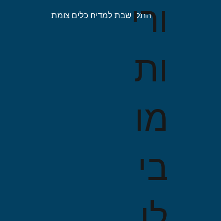
ורי
התקן שבת למדיח כלים צומת
ות
מו
בי
לו