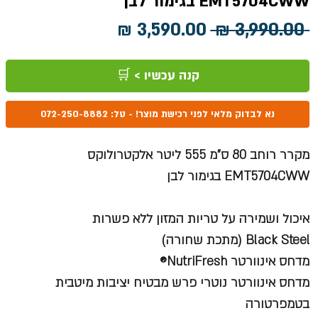
EMT5704CWW בגימור לבן
מחיר
מחיר
 ‏3,990.00 ‏₪ 
רגיל
מבצע
קנה עכשיו > 🛒
נא לבדוק מלאי לפני רכישת מוצר! - טל: 072-250-8882
מקרר רוחב 80 ס"מ 555 ליטר אלקטרולוקס
EMT5704CWW בגימור לבן
איכול ושמירה על טריות המזון ללא פשרות
Black Steel (מתכת שחורה)
מדחס אינוורטר NutriFresh®
מדחס אינוורטר נוטרי פרש מבטיח יציבות מיטבית
בטמפרטורה