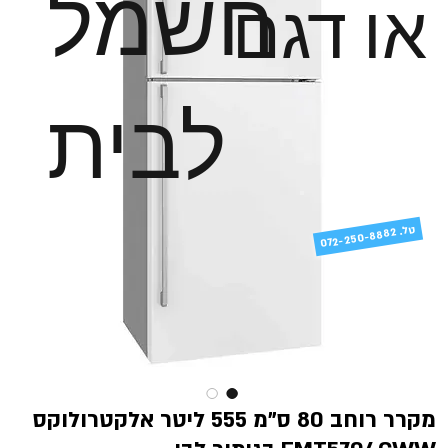
חשמל
או דגם
לבית
טל
072-250-8882 .
מקרר רוחב 80 ס"מ 555 ליטר אלקטרולוקס