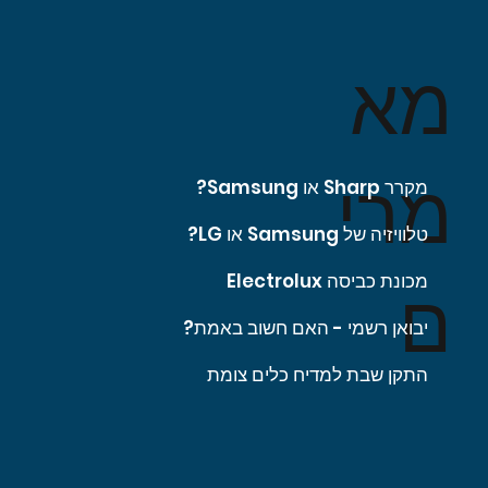
מא
מרי
מקרר Sharp או Samsung?
טלוויזיה של Samsung או LG?
מכונת כביסה Electrolux
ם
יבואן רשמי - האם חשוב באמת?
התקן שבת למדיח כלים צומת