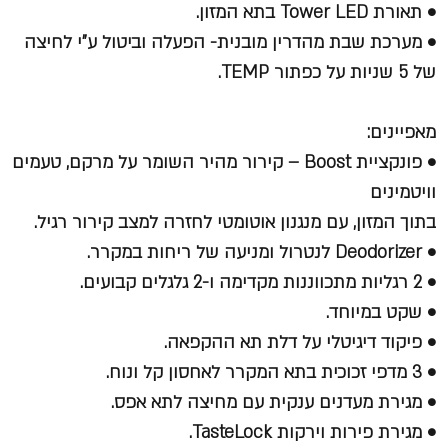
• תאורת Tower LED בתא המזון.
• מערכת שבת מהדרין מובנית- הפעלה וביטול ע"י לחיצה
של 5 שניות על כפתור TEMP.
מאפיינים:
• פונקציית Boost – קירור מהיר השומר על מרקם, טעמים
וויטמינים
בתוך המזון, עם מנגנון אוטומטי לחזרה למצב קירור רגיל.
• Deodorizer לנטרול ומניעה של ריחות במקרר.
• 2 רגליות מתכווננות מקדימה ו-2 גלגלים קבועים.
• שקט במיוחד.
• פיקוד דיגיטלי על דלת תא ההקפאה.
• 3 מדפי זכוכית בתא המקרר לאחסון קל ונוח.
• מגירת מעדנים ענקית עם מחיצה לתא אפס.
• מגירת פירות וירקות TasteLock.