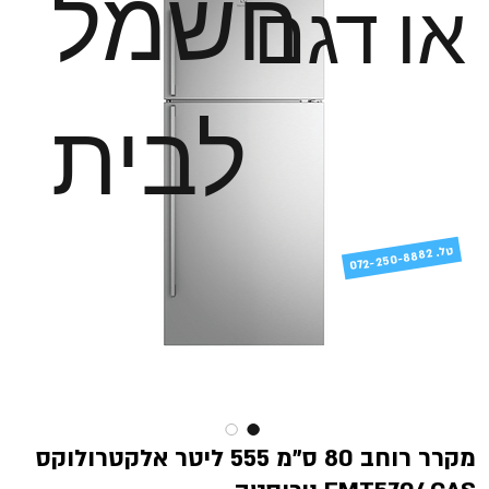
חשמל
או דגם
לבית
טל
072-250-8882 .
מקרר רוחב 80 ס"מ 555 ליטר אלקטרולוקס