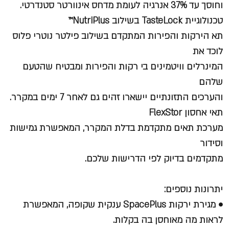
וחוסך עד 37% אנרגיה לעומת מדחס אינוורטר סטנדרטי.
טכנולוגיית TasteLock בשילוב NutriPlus™
תא הירקות והפירות המתקדם בשילוב פילטר נוטרי פלוס
לוכד את
המינרלים וויטמינים בי רקות והפירות ומבטיח שהטעם
שלהם
והערכים התזונתיים יישארו זהים גם לאחר 7 ימים במקרר.
תאי אחסון FlexStor
מערכת תאים מתקדמת בדלת המקרר, המאפשרת גמישות
וסידור
מתקדמים בדיוק לפי הדרישות שלכם.
יתרונות נוספים:
• מגירת ירקות SpacePlus ענקית שקופה, המאפשרת
לראות מה מאוחסן בה בקלות.