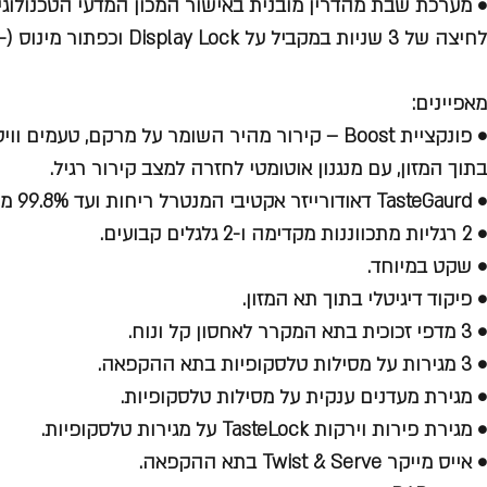
• מערכת שבת מהדרין מובנית באישור המכון המדעי הטכנולוגי 
לחיצה של 3 שניות במקביל על Display Lock וכפתור מינוס (-).
מאפיינים:
• פונקציית Boost – קירור מהיר השומר על מרקם, טעמים וויטמינים
בתוך המזון, עם מנגנון אוטומטי לחזרה למצב קירור רגיל.
• TasteGaurd דאודורייזר אקטיבי המנטרל ריחות ועד 99.8% מהבקטריות בתא המקרר.
• 2 רגליות מתכווננות מקדימה ו-2 גלגלים קבועים.
• שקט במיוחד.
• פיקוד דיגיטלי בתוך תא המזון.
• 3 מדפי זכוכית בתא המקרר לאחסון קל ונוח.
• 3 מגירות על מסילות טלסקופיות בתא ההקפאה.
• מגירת מעדנים ענקית על מסילות טלסקופיות.
• מגירת פירות וירקות TasteLock על מגירות טלסקופיות.
• אייס מייקר Twist & Serve בתא ההקפאה.