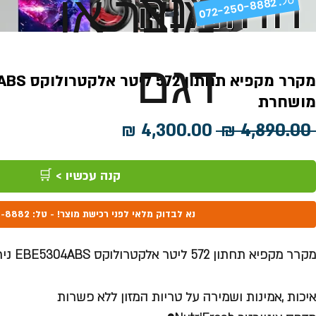
ההזמנה
מוצר או
072-250-8882 .
דגם
מושחרת
מחיר
מחיר
 ‏4,890.00 ‏₪ 
רגיל
מבצע
קנה עכשיו > 🛒
נא לבדוק מלאי לפני רכישת מוצר! - טל: 072-250-8882
מקרר מקפיא תחתון 572 ליטר אלקטרולוקס EBE5304ABS נירוסטה מושחרת
איכות ,אמינות ושמירה על טריות המזון ללא פשרות