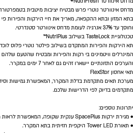
מדחס אינוורטר NutriFresh®
מדחס אינוורטר נוטרי פרש מבטיח יציבות מיטבית בטמפרטורה
בתא המזון ובתא ההקפאה, מאריך את חיי הירקות והפירות פי 3
וחוסך עד 37% אנרגיה לעומת מדחס אינוורטר סטנדרטי.
טכנולוגיית TasteLock בשילוב NutriPlus™
תא הירקות והפירות המתקדם בשילוב פילטר נוטרי פלוס לוכד
המינרלים וויטמינים בי רקות והפירות ומבטיח שהטעם שלהם
והערכים התזונתיים יישארו זהים גם לאחר 7 ימים במקרר.
תאי אחסון FlexStor
מערכת תאים מתקדמת בדלת המקרר, המאפשרת גמישות וסיד
מתקדמים בדיוק לפי הדרישות שלכם.
יתרונות נוספים:
• מגירת ירקות SpacePlus ענקית שקופה, המאפשרת לראות מה מאוחסן בה בקלות.
• תאורת Tower LED היקפית חזיתית בתא המקרר.