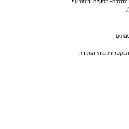
להלכה- הפעלה וביטול ע"י