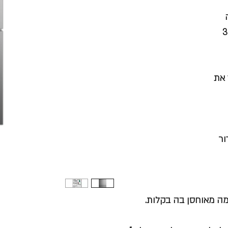
 את
ור