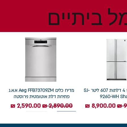
ל ביתיים
מקרר שארפ 4 דלתות 607 ליטר SJ-
מדיח כלים Aeg FFB73709ZM א.א.ג
9260-WH Sh
פתיחת דלת אוטומטית נירוסטה
ל
מחיר מבצע
מחיר רגיל
מחיר מבצע
7.5 ק"ג