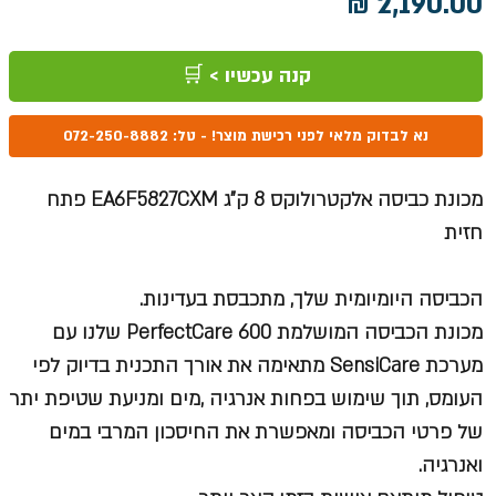
מחיר
קנה עכשיו > 🛒
נא לבדוק מלאי לפני רכישת מוצר! - טל: 072-250-8882
מכונת כביסה אלקטרולוקס 8 ק"ג EA6F5827CXM פתח
חזית
הכביסה היומיומית שלך, מתכבסת בעדינות.
מכונת הכביסה המושלמת PerfectCare 600 שלנו עם
מערכת SensiCare מתאימה את אורך התכנית בדיוק לפי
העומס, תוך שימוש בפחות אנרגיה ,מים ומניעת שטיפת יתר
של פרטי הכביסה ומאפשרת את החיסכון המרבי במים
ואנרגיה.