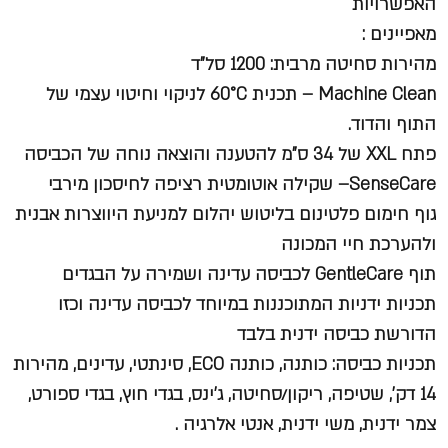
האפשרויות
מאפיינים :
מהירות סחיטה מרבית: 1200 סל"ד
Machine Clean – תכנית 60°C לניקוי וחיטוי עצמי של
התוף והדוד.
פתח XXL של 34 ס"מ להטענה והוצאה נוחה של הכביסה
SenseCare– שקילה אוטומטית רציפה לחיסכון מירבי
גוף חימום פלטינום בליטוש יהלום למניעת היווצרות אבנית
ולהערכת חיי המכונה
תוף GentleCare לכביסה עדינה ושמירה על הבגדים
תכניות ידניות המתוכננות במיוחד לכביסה עדינה וכזו
הדורשת כביסה ידנית בלבד
תכניות כביסה: כותנה, כותנה ECO, סינתטי, עדינים, מהירות
14 דק', שטיפה, ריקון/סחיטה, ג'ינס, בגדי חוץ, בגדי ספורט,
צמר ידנית, משי ידנית, אנטי אלרגיה .