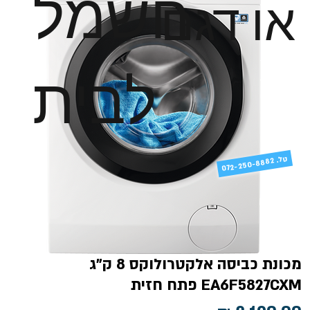
חשמל
או דגם
לבית
טל
072-250-8882 .
מכונת כביסה אלקטרולוקס 8 ק"ג
EA6F5827CXM פתח חזית