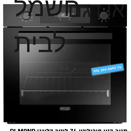
חשמל
או דגם
לבית
טל
072-250-8882 .