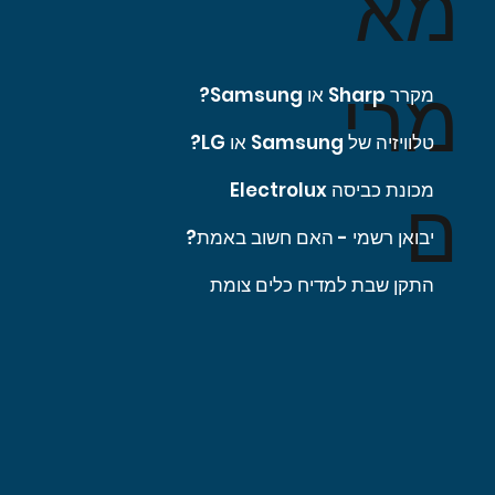
מא
מרי
מקרר Sharp או Samsung?
טלוויזיה של Samsung או LG?
מכונת כביסה Electrolux
ם
יבואן רשמי - האם חשוב באמת?
התקן שבת למדיח כלים צומת