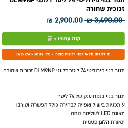
תנור בנוי פירוליטי 74 ליטר דלונגי DLM9NP
זכוכית שחורה
מחיר
מחיר
 ‏3,490.00 ‏₪ 
רגיל
מבצע
קנה עכשיו > 🛒
נא לבדוק מלאי לפני רכישת מוצר! - טל: 072-250-8882
תנור בנוי פירוליטי 74 ליטר דלונגי DLM9NP זכוכית שחורה
תנור בנוי בנפח ענק של 74 ליטר
9 תכניות בישול ואפייה לבחירה כולל הפשרה וטורבו
תצוגת LED לשליטה נוחה
תאורת הלוגן פנימית