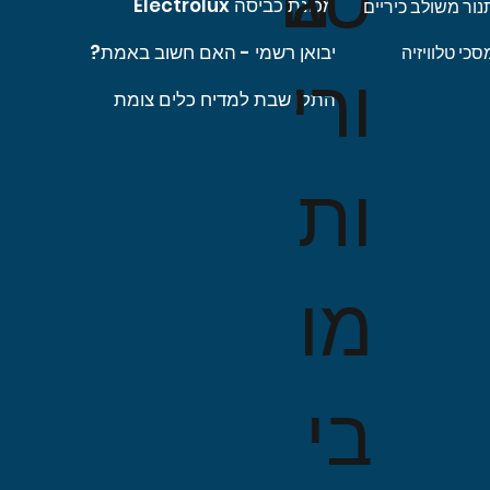
 מבצע
 מבצע
מחיר רגיל
מחיר רגיל
מחיר
מחיר מבצע
מחיר מבצע
מחיר רגי
מח
מכונת כביסה Electrolux
נור משולב כיריים
יבואן רשמי - האם חשוב באמת?
סכי טלוויזיה
ורי
התקן שבת למדיח כלים צומת
ות
מו
בי