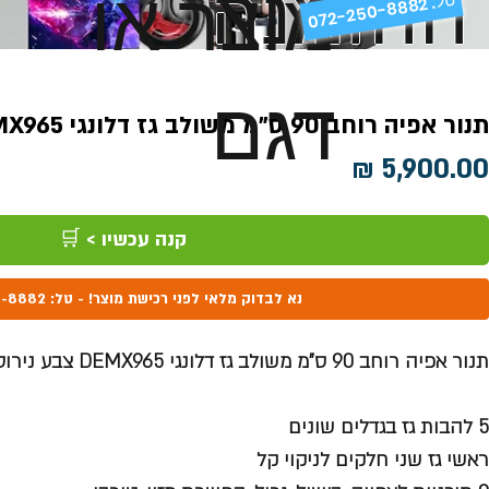
ההזמנה
מוצר או
072-250-8882 .
דגם
תנור אפיה רוחב 90 ס"מ משולב גז דלונגי DEMX965
מחיר
קנה עכשיו > 🛒
נא לבדוק מלאי לפני רכישת מוצר! - טל: 072-250-8882
תנור אפיה רוחב 90 ס"מ משולב גז דלונגי DEMX965 צבע נירוסטה
5 להבות גז בגדלים שונים
ראשי גז שני חלקים לניקוי קל