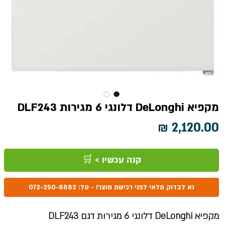
מקפיא DeLonghi דלונגי 6 מגירות DLF243
מחיר
קנה עכשיו > 🛒
נא לבדוק מלאי לפני רכישת מוצר! - טל: 072-250-8882
מקפיא DeLonghi דלונגי 6 מגירות דגם DLF243