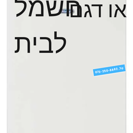
חשמל
או דגם
לבית
טל
072-250-8882 .