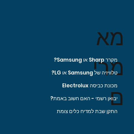
מא
מרי
מקרר Sharp או Samsung?
טלוויזיה של Samsung או LG?
מכונת כביסה Electrolux
ם
יבואן רשמי - האם חשוב באמת?
התקן שבת למדיח כלים צומת