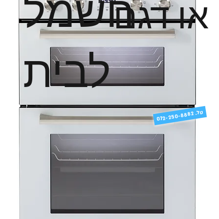
חשמל
או דגם
לבית
טל
072-250-8882 .