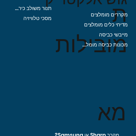
ת
תנור משולב כיריים
מקררים מומלצים
מסכי טלוויזיה
מדיחי כלים מומלצים
מובילות
מייבשי כביסה
מכונות כביסה מומלצות
מא
מקרר Sharp או Samsung?