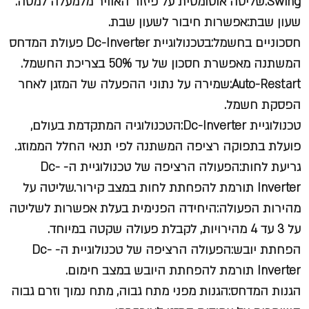
Swing:שליטה אוטומטית על פיזור האוויר מלמעלה למטה.
שעון שבת:אפשרות חיבור לשעון שבת.
חסכוניים בחשמל:בטכנולוגיית Dc-Inverter פעולת המדחס
המשתנה מאפשרת חסכון של עד 50% בצריכת החשמל.
Auto-Restart:שמירה על נתוני ההפעלה של המזגן לאחר
הפסקת חשמל.
טכנולוגיית Dc-Inverter:הטכנולוגיה המתקדמת בעולם,
פועלת בתפוקה רציפה המשתנה לפי תנאי החלל הממוזג.
גריעת לחות:הפעולה הרציפה של טכנולוגיית ה- Dc-
Inverter תורמת להפחתת לחות במצב קירור.שליטה על
מהירות הפעולה:היחידה הפנימית בעלת אפשרות לשליטה
על 3 עד 4 מהירויות, לקבלת פעולה שקטה במיוחד.
הפחתת יובש:הפעולה הרציפה של טכנולוגיית ה- Dc-
Inverter תורמת להפחתת היובש במצב חימום.
הגנות המדחס:הגנות מפני מתח גבוה, מתח נמוך וזרם גבוה