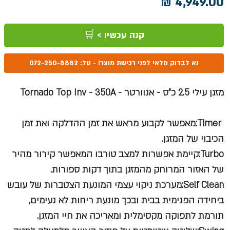
מחיר
קנה עכשיו > 🛒
נא לבדוק מלאי לפני רכישת מוצר! - טל: 072-250-8882
מזגן עילי 2.5 כ"ס - אנוורטר - Tornado Top Inv - 350A
Timer:מאפשר לקבוע מראש את זמן ההדלקה ואת זמן
הכיבוי של המזגן.
Turbo:קיימת אפשרות למצב טורבו המאפשר קירור מהיר
של האזור המרוחק מהמזגן בתוך דקות ספורות.
Self Clean:מערכת ניקוי עצמי המונעת הצטברות של עובש
ביחידה הפנימית בבית ובכך מונעת ריחות לא נעימים,
תורמת לתפוקה מקסימלית ומאריכה את חיי המזגן.