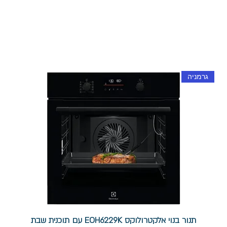
גרמניה
תנור בנוי אלקטרולוקס EOH6229K עם תוכנית שבת