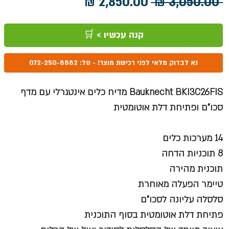
מחיר
מחיר
 ‏3,050.00 ‏₪ 
רגיל
מבצע
קנה עכשיו > 🛒
נא לבדוק מלאי לפני רכישת מוצר! - טל: 072-250-8882
Bauknecht BKI3C26FIS מדיח כלים אינטגרלי עם מדף
סכו"ם ופתיחת דלת אוטומטית
14 מערכות כלים
8 תוכניות הדחה
תוכנית מהירה
טיימר הפעלה מאוחרת
סלסלה עליונה לסכו"ם
פתיחת דלת אוטומטית
בסוף התוכנית