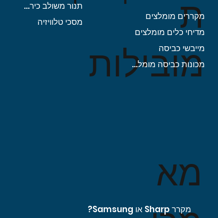
ת
תנור משולב כיריים
מקררים מומלצים
מסכי טלוויזיה
מדיחי כלים מומלצים
מובילות
מייבשי כביסה
מכונות כביסה מומלצות
מא
מקרר Sharp או Samsung?