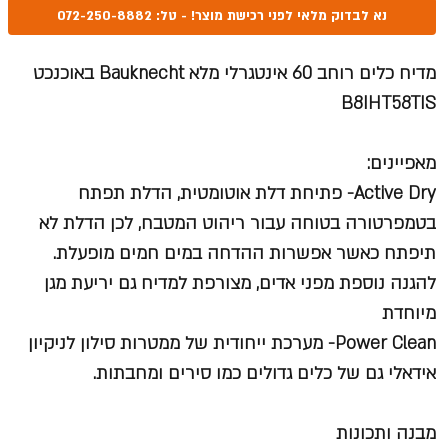
נא לבדוק מלאי לפני רכישת מוצר! - טל: 072-250-8882
מדיח כלים רוחב 60 אינטגרלי מלא Bauknecht באוכנכט
B8IHT58TIS
מאפיינים:
Active Dry- פתיחת דלת אוטומטית, הדלת תפתח
בטמפרטורה בטוחה עבור ריהוט המטבח, לכן הדלת לא
תיפתח כאשר אפשרות ההדחה במים חמים מופעלת.
להגנה נוספת מפני אדים, מצורפת למדיח גם יריעת מגן
מיוחדת
Power Clean- מערכת ייחודית של ממטרות סילון לניקיון
אידאלי גם של כלים גדולים כמו סירים ומחבתות.
מבנה ותכונות