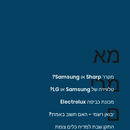
מא
מרי
מקרר Sharp או Samsung?
טלוויזיה של Samsung או LG?
מכונת כביסה Electrolux
ם
יבואן רשמי - האם חשוב באמת?
התקן שבת למדיח כלים צומת