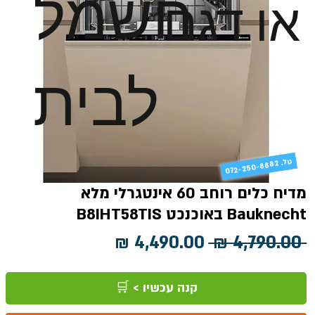
חשמל
או דגם
לבית
טל
072-250-8882 .
מדיח כלים רוחב 60 אינטגרלי מלא
Bauknecht באוכנכט B8IHT58TIS
מחיר
מחיר
 ‏4,790.00 ‏₪ 
רגיל
מבצע
קנה עכשיו > 🛒