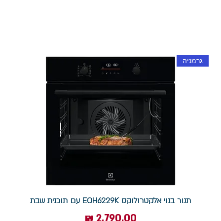
גרמניה
תנור בנוי אלקטרולוקס EOH6229K עם תוכנית שבת
מחיר