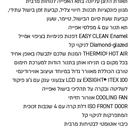
תאורת הלוגן עליונה בתא האפייה לנוחות מרבית
מגוון פונקציות תכנות: חיווי צליל, קביעת זמן בישול עתידי,
קביעת שעת סיום הבישול, טיימר, שעון
תא תנור עם 4 מפלסי אפייה
EASY CLEAN Enamel דפנות פנימיות בציפוי אמייל
Diamond-glazed לניקוי קל
THERMICº HOT AIR המנות שלכם יתבשלו באופן אחיד
בכל מקום בו תניחו אותן בתנור הודות למערכת חימום
טורבו הכוללת מאוורר גדול במיוחד ועיצוב אווירודינמי
EXSIGHT® ITEX 100 צג LCD צבעוני ענק עם ג'וג פיקוד
לשליטה ובקרה על תהליכי בישול ואפייה
COOLING FAN אוורור חזיתי
ISO FRONT DOOR דלת קרה עם 4 שכבות זכוכית
המתפרקות לניקוי קל
כיבוי אוטומטי לבטיחות מרבית