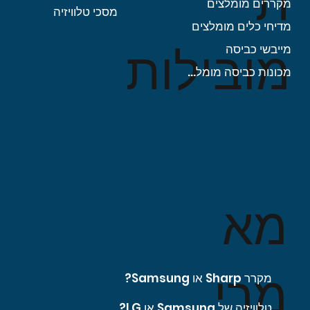
ת
מקררים מומלצים
מסכי טלוויזיה
מדיחי כלים מומלצים
מובילות
מייבשי כביסה
מכונות כביסה מומלצות
מא
מרי
מקרר Sharp או Samsung?
טלוויזיה של Samsung או LG?