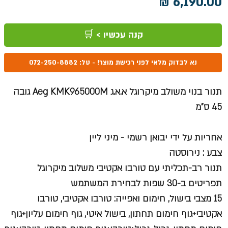
מחיר
קנה עכשיו > 🛒
נא לבדוק מלאי לפני רכישת מוצר! - טל: 072-250-8882
תנור בנוי משולב מיקרוגל א.א.ג Aeg KMK965000M גובה
45 ס"מ
אחריות על ידי יבואן רשמי - מיני ליין
צבע : נירוסטה
תנור רב-תכליתי עם טורבו אקטיבי משלוב מיקרוגל
תפריטים ב-30 שפות לבחירת המשתמש
15 מצבי בישול, חימום ואפייה:
טורבו אקטיבי, טורבו
אקטיבי+גוף חימום תחתון, בישול איטי, גוף חימום עליון+גוף