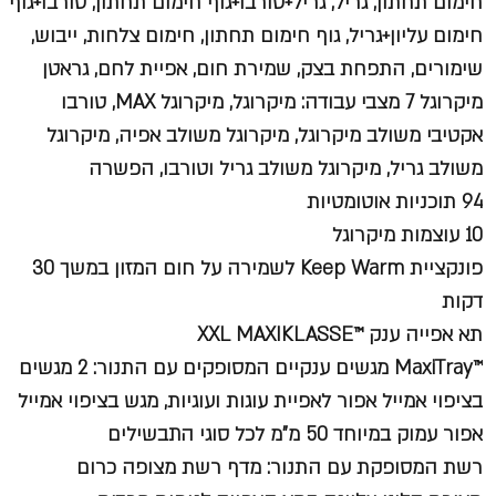
חימום תחתון, גריל, גריל+טורבו+גוף חימום תחתון, טורבו+גוף
חימום עליון+גריל, גוף חימום תחתון, חימום צלחות, ייבוש,
שימורים, התפחת בצק, שמירת חום, אפיית לחם, גראטן
מיקרוגל 7 מצבי עבודה:
מיקרוגל, מיקרוגל MAX, טורבו
אקטיבי משולב מיקרוגל, מיקרוגל משולב אפיה, מיקרוגל
משולב גריל, מיקרוגל משולב גריל וטורבו, הפשרה
94 תוכניות אוטומטיות
10 עוצמות מיקרוגל
פונקציית Keep Warm
לשמירה על חום המזון במשך 30
דקות
תא אפייה ענק
™XXL MAXIKLASSE
™MaxiTray
מגשים ענקיים המסופקים עם התנור: 2 מגשים
בציפוי אמייל אפור לאפיית עוגות ועוגיות, מגש בציפוי אמייל
אפור עמוק במיוחד 50 מ"מ לכל סוגי התבשילים
רשת המסופקת עם התנור: מדף רשת מצופה כרום