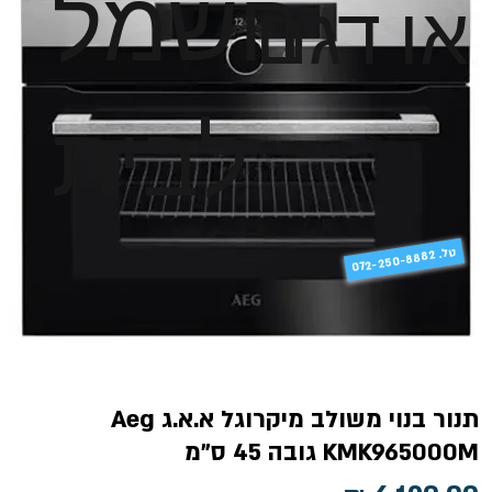
חשמל
או דגם
לבית
טל
072-250-8882 .
תנור בנוי משולב מיקרוגל א.א.ג Aeg
KMK965000M גובה 45 ס"מ