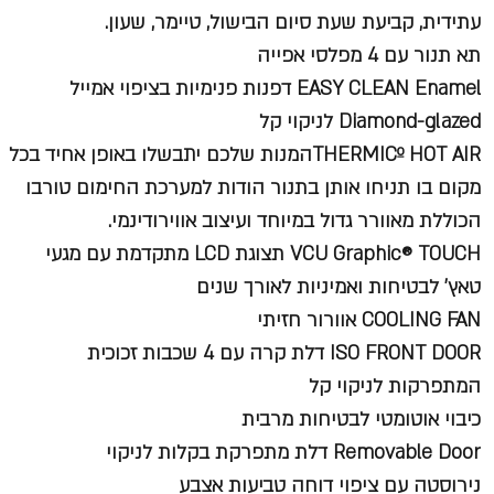
עתידית, קביעת שעת סיום הבישול, טיימר, שעון.
תא תנור עם 4 מפלסי אפייה
EASY CLEAN Enamel דפנות פנימיות בציפוי אמייל
Diamond-glazed לניקוי קל
THERMICº HOT AIRהמנות שלכם יתבשלו באופן אחיד בכל
מקום בו תניחו אותן בתנור הודות למערכת החימום טורבו
הכוללת מאוורר גדול במיוחד ועיצוב אווירודינמי.
VCU Graphic® TOUCH תצוגת LCD מתקדמת עם מגעי
טאץ' לבטיחות ואמיניות לאורך שנים
COOLING FAN אוורור חזיתי
ISO FRONT DOOR דלת קרה עם 4 שכבות זכוכית
המתפרקות לניקוי קל
כיבוי אוטומטי לבטיחות מרבית
Removable Door דלת מתפרקת בקלות לניקוי
נירוסטה עם ציפוי דוחה טביעות אצבע