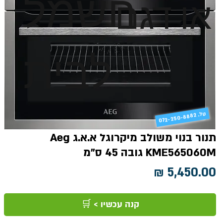
חשמל
או דגם
לבית
טל
072-250-8882 .
תנור בנוי משולב מיקרוגל א.א.ג Aeg
KME565060M גובה 45 ס"מ
מחיר
קנה עכשיו > 🛒