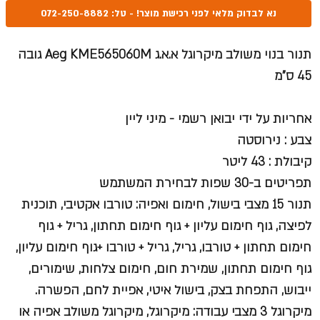
נא לבדוק מלאי לפני רכישת מוצר! - טל: 072-250-8882
תנור בנוי משולב מיקרוגל א.א.ג Aeg KME565060M גובה
45 ס"מ
אחריות על ידי יבואן רשמי - מיני ליין
צבע : נירוסטה
קיבולת : 43 ליטר
תפריטים ב-30 שפות לבחירת המשתמש
תנור 15 מצבי בישול, חימום ואפיה: טורבו אקטיבי, תוכנית
לפיצה, גוף חימום עליון + גוף חימום תחתון, גריל + גוף
חימום תחתון + טורבו, גריל, גריל + טורבו +גוף חימום עליון,
גוף חימום תחתון, שמירת חום, חימום צלחות, שימורים,
ייבוש, התפחת בצק, בישול איטי, אפיית לחם, הפשרה.
מיקרוגל 3 מצבי עבודה: מיקרוגל, מיקרוגל משולב אפיה או