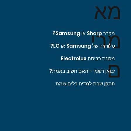
מא
מרי
מקרר Sharp או Samsung?
טלוויזיה של Samsung או LG?
מכונת כביסה Electrolux
ם
יבואן רשמי - האם חשוב באמת?
התקן שבת למדיח כלים צומת