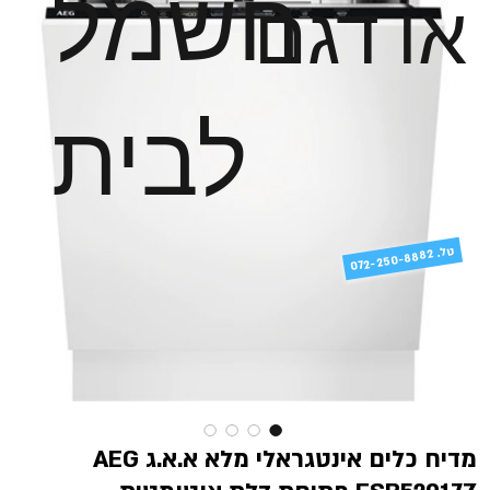
חשמל
או דגם
לבית
טל
072-250-8882 .
מדיח כלים אינטגראלי מלא א.א.ג AEG