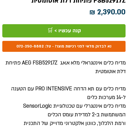
FSB52917Z פתיחת דלת אוטומטית
מחיר
קנה עכשיו > 🛒
נא לבדוק מלאי לפני רכישת מוצר! - טל: 072-250-8882
מדיח כלים אינטגראלי מלא א.א.ג AEG FSB52917Z פתיחת
דלת אוטומטית
מדיח כלים עם תא הדחה
PRO INTENSIVE
עם הטענה
ל-
14 מערכות כלים
מדיח כלים אינטגרלי עם טכנולוגיית SensorLogic
המשתמשת ב-2 למדידת עומס הכלים
ורמת הלכלוך, כוונון אלקטרוני מדוייק של התכנית