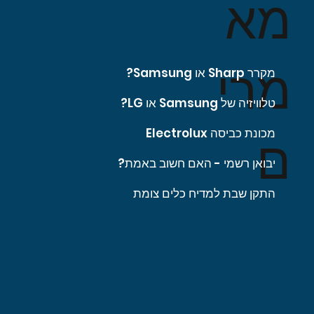
מא
מרי
מקרר Sharp או Samsung?
טלוויזיה של Samsung או LG?
מכונת כביסה Electrolux
ם
יבואן רשמי - האם חשוב באמת?
התקן שבת למדיח כלים צומת