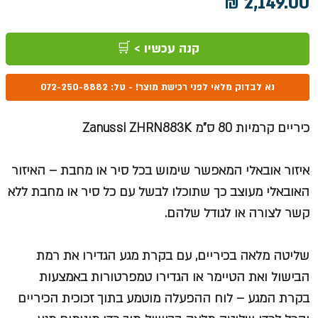
מחיר
קנה עכשיו > 🛒
נא לבדוק מלאי לפני רכישת מוצר! - טל: 072-250-8882
כיריים קרמיות 80 ס"מ Zanussi ZHRN883K
איזור אובאלי המאפשר שימוש בכל סיר או מחבת – האיזור
האובאלי מעוצב כך שתוכלו לבשל עם כל סיר או מחבת ללא
קשר לצורה או לגודל שלהם.
שליטה מלאה בכיריים, עם בקרת מגע הגדירו את רמת
הבישול ואת הטיימר או הגדירו טמפרטורות באמצעות
בקרת המגע – לוח ההפעלה מוטמע בתוך זכוכית הכיריים