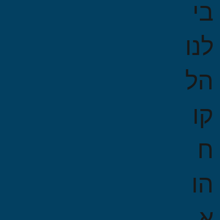
בי
לנו
הל
קו
ח
הו
א