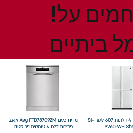
!הנחות ומבצעים חמים על
ל ביתיים
מקרר שארפ 4 דלתות 607 ליטר SJ-
מדיח כלים Aeg FFB73709ZM א.א.ג
9260-WH Sh
פתיחת דלת אוטומטית נירוסטה