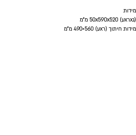
מידות
(גxרxע) 50x590x520 מ"מ
מידות חיתוך (רxע) 560×490 מ"מ