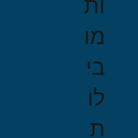
ות
מו
בי
לו
ת