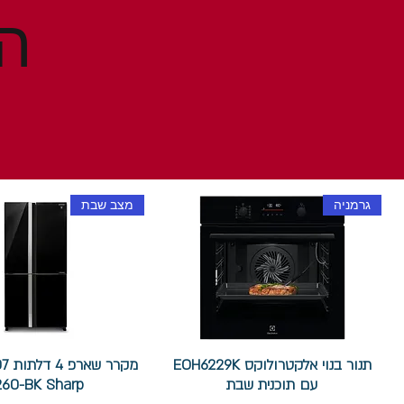
גרמניה
מצב שבת
תנור בנוי אלקטרולוקס EOH6229K
עם תוכנית שבת
260-BK Sharp