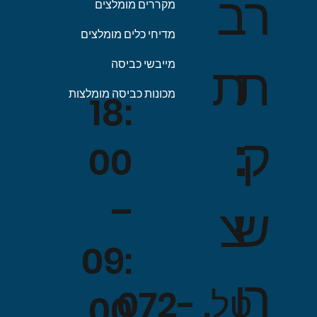
ב
ר
מקררים מומלצים
מדיחי כלים מומלצים
ת
ת
מייבשי כביסה
מכונות כביסה מומלצות
18:
:
ק
00
–
צ
ש
09:
ו
ר
טל. 072-
00