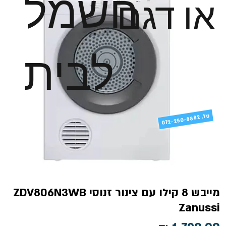
חשמל
או דגם
לבית
טל
072-250-8882 .
מייבש 8 קילו עם צינור זנוסי ZDV806N3WB
Zanussi