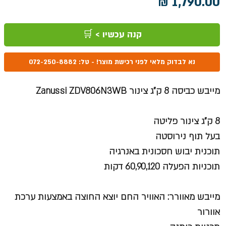
מחיר
קנה עכשיו > 🛒
נא לבדוק מלאי לפני רכישת מוצר! - טל: 072-250-8882
מייבש כביסה 8 ק"ג צינור Zanussi ZDV806N3WB
8 ק"ג צינור פליטה
בעל תוף נירוסטה
תוכנית יבוש חסכונית באנרגיה
תוכניות הפעלה 60,90,120 דקות
מייבש מאוורר: האוויר החם יוצא החוצה באמצעות ערכת
אוורור