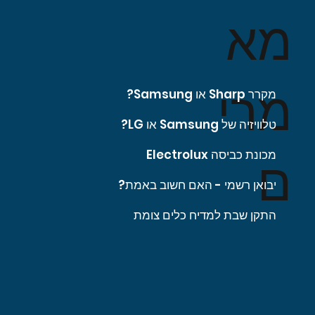
מא
מרי
מקרר Sharp או Samsung?
טלוויזיה של Samsung או LG?
מכונת כביסה Electrolux
ם
יבואן רשמי - האם חשוב באמת?
התקן שבת למדיח כלים צומת