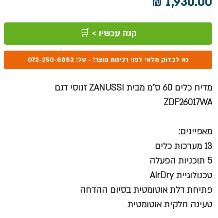
מחיר
קנה עכשיו > 🛒
נא לבדוק מלאי לפני רכישת מוצר! - טל: 072-250-8882
מדיח כלים 60 ס"מ מבית ZANUSSI זנוסי דגם
ZDF26017WA
מאפיינים:
13 מערכות כלים
5 תוכניות הפעלה
טכנולוגיית AirDry
פתיחת דלת אוטומטית בסיום ההדחה
טעינה חלקית אוטומטית