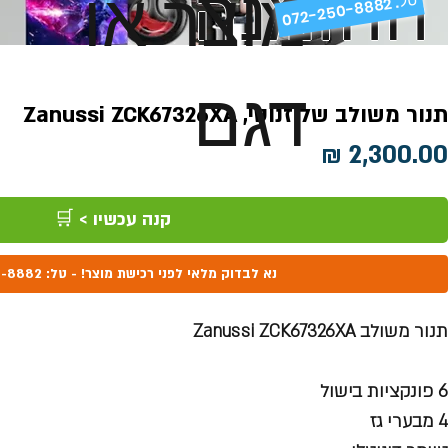
ההזמנה
מוצר או
072-250-8882 .
דגם
תנור משולב של זנוסי, Zanussi ZCK67326XA
מחיר
קנה עכשיו > 🛒
נא לבדוק מלאי לפני רכישת מוצר! - טל: 072-250-8882
תנור משולב Zanussi ZCK67326XA
6 פונקציות בישול
4 מבערי גז