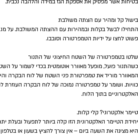
בטיחות אשר מפסיק את אספקת הגז במידה והלהבה נכבית.
בישול קל ומהיר עם הצתה משולבת
התחילו לבשל בקלות ובמהירות עם ההצתה המשולבת. על מנת 
פשוט לחצו על ידיות הטמפרטורה וסובבו.
שלטו בטמפרטורה של השטח החיצוני של התנור
כשהתנור פועל, מופעל מאוורר אוטומטית בכדי לשמור על השטח
המאוורר מוריד את טמפרטורת פני השטח של לוח הבקרה והיד
כוויות. ושומר על טמפרטורה נמוכה של לוח הבקרה העוזרת לה
האלקטרוניים בתוך הלוח.
טיימר אלקטרוני? קלי קלות.
יחידת הטיימר האלקטרונית הזו קלה ביותר לתפעול ובעלת יתרו
היא מציגה את השעה ביום – אין צורך להציץ בשעון או בטלפון 