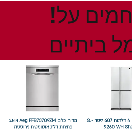
!הנחות ומבצעים חמים על
ל ביתיים
מקרר שארפ 4 דלתות 607 ליטר SJ-
מדיח כלים Aeg FFB73709ZM א.א.ג
9260-WH Sh
פתיחת דלת אוטומטית נירוסטה