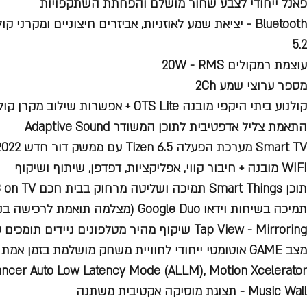
פאנל ייחודי לצבע שחור מושלם והפחתת השתקפויות
5.2
עוצמת רמקולים 20W - RMS
מספר ערוצי שמע 2Ch
קולנוע ביתי היקפי מובנה OTS Lite + אפשרות שילוב מקרן קול בטכנולוגיית Q-Symphony
התאמת צליל אדפטיבית לתוכן המשודר Adaptive Sound
Smart TV מערכת הפעלה 6.5 Tizen עם ממשק דור חדש 2022
WIFI מובנה + חיבור קווי, אפליקציות, דפדפן, שיתוף ושיקוף
תוכן Smart Things תמיכה ושליטה מרחוק בבית חכם PC on TV + תמיכה ב-Apple AirPlay2
תמיכה בשיחות וידאו Google Duo (מצלמה תואמת לרכישה בנפרד)
Tap View - Mirroring שיקוף מהיר מטלפונים ניידים תומכים על ידי הקשה בלבד
מצב GAME אוטומטי ייחודי לחוויית משחק מושלמת בזמן אמת
cer Auto Low Latency Mode (ALLM), Motion Xcelerator
Music Wall - תצוגת מוסיקה אקטיבית משתנה