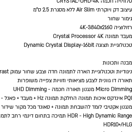
טלוויזיה חכמה CRYSTAL-UHD-4K
עיצוב דק ויוקרתי Air Slim ללא מסגרת 2.5 ס"מ
גימור שחור
רזולוציה 4K-3840x2160
מעבד תמונה Crystal Processor 4K
טכנולוגיית תצוגה Dynamic Crystal Display-16bit
מבנה ותכונות
ניגודיות וטכנולוגיית הארה לתמונה חדה וצבע שחור עמוק Mega Contrast
תאורה דו גוונית לצבע מציאותי וזוויות צפייה משופרות
Micro Dimming מנגנון תאורה חכמה - UHD Dimming
PQI אינדקס איכות תמונה החלקת תמונה Hz + מעבד + פאנל - 2200PQI
מנגנון אקטיבי לומד להשבחת תמונה + סאונד מכל מקור שידור בזמן אמת - 
HDR10+/HLG