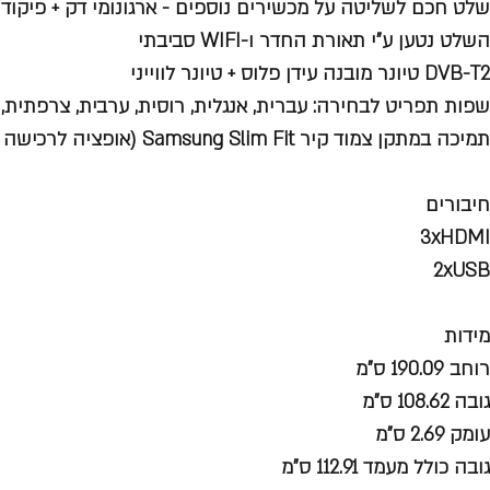
שלט חכם לשליטה על מכשירים נוספים - ארגונומי דק + פיקוד קולי + לחצן x
השלט נטען ע"י תאורת החדר ו-WIFI סביבתי
DVB-T2 טיונר מובנה עידן פלוס + טיונר לווייני
שפות תפריט לבחירה: עברית, אנגלית, רוסית, ערבית, צרפתית, 
תמיכה במתקן צמוד קיר Samsung Slim Fit (אופציה לרכישה בנפרד)
חיבורים
3xHDMI
2xUSB
מידות
רוחב 190.09 ס"מ
גובה 108.62 ס"מ
עומק 2.69 ס"מ
גובה כולל מעמד 112.91 ס"מ