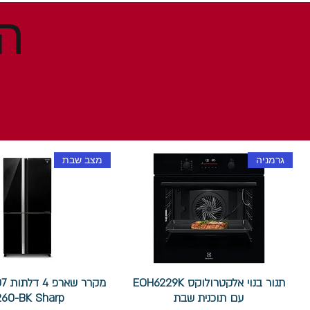
גרמניה
מצב שבת
תנור בנוי אלקטרולוקס EOH6229K
עם תוכנית שבת
260-BK Sharp