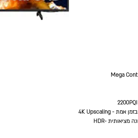
4K Upscaling
HDR - High Dynamic Range תמיכה בתחום דינמי רחב לתמונה מציאותית -HDR