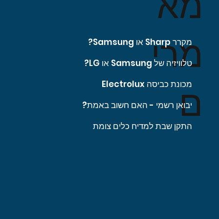
מא
מרי
מקרר Sharp או Samsung?
טלוויזיה של Samsung או LG?
מכונת כביסה Electrolux
ם
יבואן רשמי - האם חשוב באמת?
התקן שבת למדיח כלים צומת