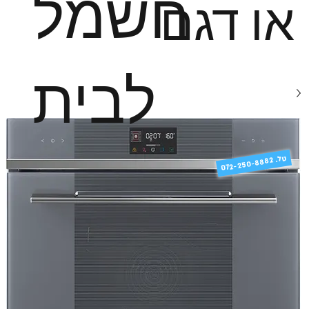
חשמל
או דגם
לבית
טל
072-250-8882 .