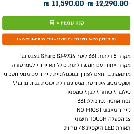
מחיר
מחיר
 ‏12,290.00 ‏₪ 
רגיל
מבצע
קנה עכשיו > 🛒
נא לבדוק מלאי לפני רכישת מוצר! - טל: 072-250-8882
מקרר 5 דלתות 661 ליטר Sharp SJ-9734 בצבע בז'
מקרר ייחודי עם חמש דלתות כולל תא יחודי לטפרטורה
מותאמת בהתאם לצורך בטכנולוגיית קירור עם מנוע חסכוני
ושקט מסוג אינוורטר, מגיע עם דלת זכוכית בגוונים: בז׳ \
סילבר \ שחור \ לבן \ שמפניה
נפח אחסון נטו כולל: 661
קירור מייבש NO-FROST
צג הפעלה TOUCH חיצוני
תאורת LED היקפית 48 נוריות