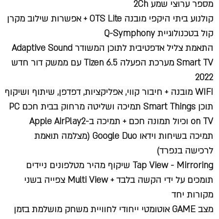
מספר ערוצי שמע 2Ch
קולנוע ביתי היקפי מובנה OTS Lite + אפשרות שילוב מקרן
קול בטכנולוגיית Q-Symphony
התאמת צליל אדפטיבית לתוכן המשודר Adaptive Sound
Smart TV מערכת הפעלה 6.5 Tizen עם ממשק דור חדש
2022
WIFI מובנה + חיבור קווי, אפליקציות, דפדפן, שיתוף ושיקוף
תוכן Smart Things תמיכה ושליטה מרחוק בבית חכם PC
on TV וכיול תמונה חכם + תמיכה ב-Apple AirPlay2
תמיכה בשיחות וידאו Google Duo (מצלמה תואמת
לרכישה בנפרד)
Tap View - Mirroring שיקוף מהיר מטלפונים ניידים
תומכים על ידי הקשה בלבד + Multi View צפייה בשני
מקורות יחד
מצב GAME אוטומטי ייחודי לחוויית משחק מושלמת בזמן