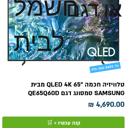
חשמל
או דגם
לבית
טל
072-250-8882 .
טלוויזיה חכמה "65 QLED 4K מבית
SAMSUNG סמסונג דגם QE65Q60D
מחיר
קנה עכשיו > 🛒