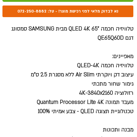
נא לבדוק מלאי לפני רכישת מוצר! - טל: 072-250-8882
טלוויזיה חכמה "65 QLED 4K מבית SAMSUNG סמסונג
דגם QE65Q60D
מאפיינים:
טלוויזיה חכמה QLED-4K
עיצוב דק ויוקרתי Air Slim ללא מסגרת 2.5 ס"מ
גימור שחור מתכתי
רזולוציה 4K-3840x2160
מעבד תמונה Quantum Processor Lite 4K
טכנולוגיית תצוגה QLED - צבע אמיתי 100%
מבנה ותכונות