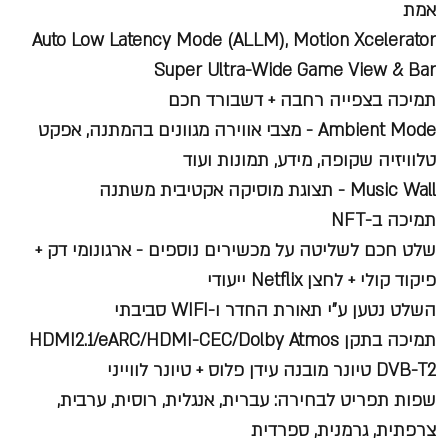
אמת
Auto Low Latency Mode (ALLM), Motion Xcelerator
Super Ultra-Wide Game View & Bar
תמיכה בצפייה רחבה + דשבורד חכם
Ambient Mode - מצבי אווירה מגוונים בהמתנה, אפקט
טלוויזיה שקופה, מידע, תמונות ועוד
Music Wall - תצוגת מוסיקה אקטיבית משתנה
תמיכה ב-NFT
שלט חכם לשליטה על מכשירים נוספים - ארגונומי דק +
פיקוד קולי + לחצן Netflix ייעודי
השלט נטען ע"י תאורת החדר ו-WIFI סביבתי
תמיכה בתקן HDMI2.1/eARC/HDMI-CEC/Dolby Atmos
DVB-T2 טיונר מובנה עידן פלוס + טיונר לווייני
שפות תפריט לבחירה: עברית, אנגלית, רוסית, ערבית,
צרפתית, גרמנית, ספרדית