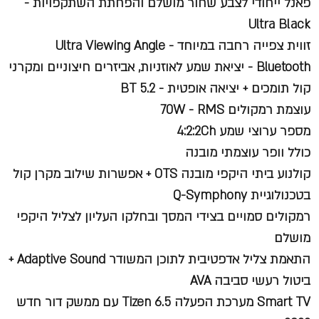
פאנל ייחודי לצבע שחור מושלם והפחתת השתקפויות -
Ultra Black
זווית צפייה רחבה במיוחד - Ultra Viewing Angle
Bluetooth - יציאת שמע לאוזניות, אביזרים חיצוניים ומקרני
קול תומכים + יציאה אופטית - BT 5.2
עוצמת רמקולים 70W - RMS
מספר ערוצי שמע 4:2:2Ch
כולל וופר עוצמתי מובנה
קולנוע ביתי היקפי מובנה OTS + אפשרות שילוב מקרן קול
בטכנולוגיית Q-Symphony
רמקולים סמויים בצידי המסך ובחלקו העליון לצליל היקפי
מושלם
התאמת צליל אדפטיבית לתוכן המשודר Adaptive Sound +
ביטול רעשי סביבה AVA
Smart TV מערכת הפעלה 6.5 Tizen עם ממשק דור חדש