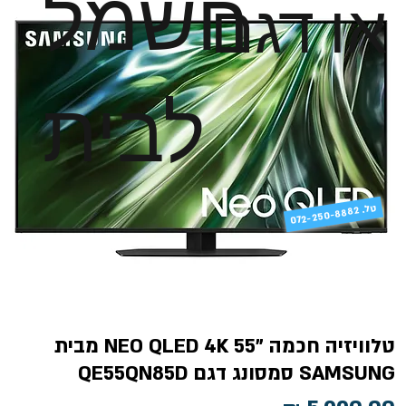
חשמל
או דגם
לבית
טל
072-250-8882 .
טלוויזיה חכמה "55 NEO QLED 4K מבית
SAMSUNG סמסונג דגם QE55QN85D