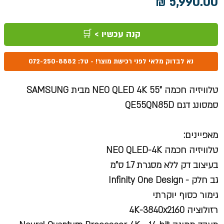
מחיר
קנה עכשיו > 🛒
נא לבדוק מלאי לפני רכישת מוצר! - טל: 072-250-8882
טלוויזיה חכמה "55 NEO QLED 4K מבית SAMSUNG
סמסונג דגם QE55QN85D
מאפיינים:
טלוויזיה חכמה NEO QLED-4K
בעיצוב דק ללא מסגרת 1.7 ס"מ
גב חלק - Infinity One Design
גימור כסוף יוקרתי
רזולוציה 4K-3840x2160