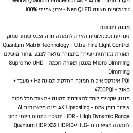
מעבד תמונה Neural Quantum Processor 4K - 14 bit
טכנולוגיית תצוגה Neo QLED - צבע אמיתי 100%
מבנה ותכונות
ניגודיות וטכנולוגיית הארה לתמונה חדה וצבע שחור עמוק
Quantum Matrix Technology - Ultra-Fine Light Control
תאורה נקודתית ישירה בתצורה מלאה לצבע שחור מושלם
Micro Dimming מנגנון תאורה חכמה - Supreme UHD
Dimming
PQI אינדקס איכות תמונה החלקת תמונה Hz + מעבד +
פאנל - 4700PQI
מנגנון אקטיבי לומד להשבחת תמונה + סאונד מכל מקור
שידור בזמן אמת - 4K Upscaling בינה מלאכותית AI
HDR - High Dynamic Range תמיכה בתחום דינמי רחב
לתמונה מציאותית -Quantum HDR X32 HDR10+/HLG