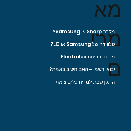
מא
מרי
מקרר Sharp או Samsung?
טלוויזיה של Samsung או LG?
מכונת כביסה Electrolux
ם
יבואן רשמי - האם חשוב באמת?
התקן שבת למדיח כלים צומת