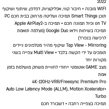
2022
WIFI מובנה + חיבור קווי, אפליקציות, דפדפן, שיתוף ושיקוף
תוכן Smart Things תמיכה ושליטה מרחוק בבית חכם PC
on TV וכיול תמונה חכם + תמיכה ב-Apple AirPlay2
תמיכה בשיחות וידאו Google Duo (מצלמה תואמת
לרכישה בנפרד)
Tap View - Mirroring שיקוף מהיר מטלפונים ניידים
תומכים על ידי הקשה בלבד + Multi View צפייה בשני
מקורות יחד
מצב GAME אוטומטי ייחודי לחוויית משחק מושלמת בזמן
אמת
4K-120Hz-VRR/Freesync Premium Pro
+Auto Low Latency Mode (ALLM), Motion Xcelerator
Turbo
תמיכה בצפייה רחבה + דשבורד חכם