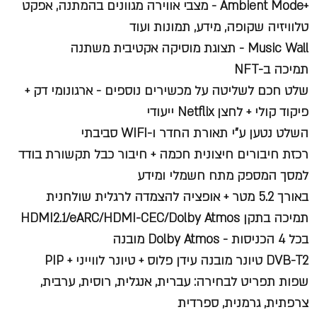
+Ambient Mode - מצבי אווירה מגוונים בהמתנה, אפקט
טלוויזיה שקופה, מידע, תמונות ועוד
Music Wall - תצוגת מוסיקה אקטיבית משתנה
תמיכה ב-NFT
שלט חכם לשליטה על מכשירים נוספים - ארגונומי דק +
פיקוד קולי + לחצן Netflix ייעודי
השלט נטען ע"י תאורת החדר ו-WIFI סביבתי
רכזת חיבורים חיצונית חכמה + חיבור כבל תקשורת בודד
למסך המספק מתח חשמלי ומידע
באורך 5.2 מטר + אופציה להצמדה לרגלית שולחנית
תמיכה בתקן HDMI2.1/eARC/HDMI-CEC/Dolby Atmos
בכל 4 הכניסות - Dolby Atmos מובנה
DVB-T2 טיונר מובנה עידן פלוס + טיונר לווייני + PIP
שפות תפריט לבחירה: עברית, אנגלית, רוסית, ערבית,
צרפתית, גרמנית, ספרדית