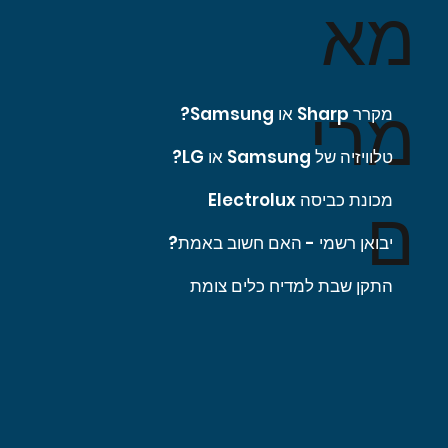
מא
מרי
מקרר Sharp או Samsung?
טלוויזיה של Samsung או LG?
מכונת כביסה Electrolux
ם
יבואן רשמי - האם חשוב באמת?
התקן שבת למדיח כלים צומת