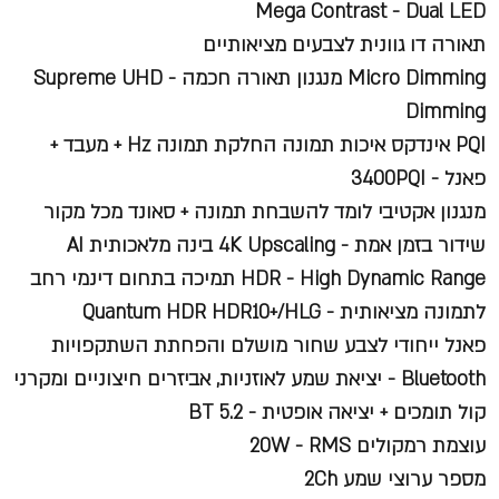
Mega Contrast - Dual LED
תאורה דו גוונית לצבעים מציאותיים
Micro Dimming מנגנון תאורה חכמה - Supreme UHD
Dimming
PQI אינדקס איכות תמונה החלקת תמונה Hz + מעבד +
פאנל - 3400PQI
מנגנון אקטיבי לומד להשבחת תמונה + סאונד מכל מקור
שידור בזמן אמת - 4K Upscaling בינה מלאכותית AI
HDR - High Dynamic Range תמיכה בתחום דינמי רחב
לתמונה מציאותית - Quantum HDR HDR10+/HLG
פאנל ייחודי לצבע שחור מושלם והפחתת השתקפויות
Bluetooth - יציאת שמע לאוזניות, אביזרים חיצוניים ומקרני
קול תומכים + יציאה אופטית - BT 5.2
עוצמת רמקולים 20W - RMS
מספר ערוצי שמע 2Ch