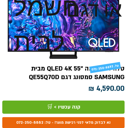
חשמל
או דגם
לבית
טל
טלוויזיה חכמה "55 QLED 4K מבית
072-250-8882 .
SAMSUNG סמסונג דגם QE55Q70D
מחיר
קנה עכשיו > 🛒
נא לבדוק מלאי לפני רכישת מוצר! - טל: 072-250-8882