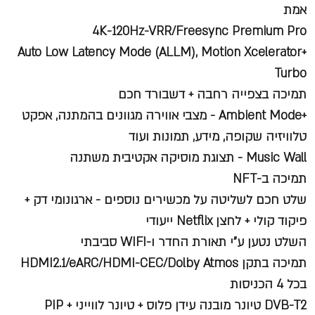
אמת
4K-120Hz-VRR/Freesync Premium Pro
+Auto Low Latency Mode (ALLM), Motion Xcelerator
Turbo
תמיכה בצפייה רחבה + דשבורד חכם
+Ambient Mode - מצבי אווירה מגוונים בהמתנה, אפקט
טלוויזיה שקופה, מידע, תמונות ועוד
Music Wall - תצוגת מוסיקה אקטיבית משתנה
תמיכה ב-NFT
שלט חכם לשליטה על מכשירים נוספים - ארגונומי דק +
פיקוד קולי + לחצן Netflix ייעודי
השלט נטען ע"י תאורת החדר ו-WIFI סביבתי
תמיכה בתקן HDMI2.1/eARC/HDMI-CEC/Dolby Atmos
בכל 4 הכניסות
DVB-T2 טיונר מובנה עידן פלוס + טיונר לווייני + PIP