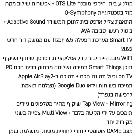
קולנוע ביתי היקפי מובנה OTS Lite + אפשרות שילוב מקרן
קול בטכנולוגיית Q-Symphony
התאמת צליל אדפטיבית לתוכן המשודר Adaptive Sound +
ביטול רעשי סביבה AVA
Smart TV מערכת הפעלה 6.5 Tizen עם ממשק דור חדש
2022
WIFI מובנה + חיבור קווי, אפליקציות, דפדפן, שיתוף ושיקוף
תוכן Smart Things תמיכה ושליטה מרחוק בבית חכם PC
on TV וכיול תמונה חכם + תמיכה ב-Apple AirPlay2
תמיכה בשיחות וידאו Google Duo (מצלמה תואמת
לרכישה בנפרד)
Tap View - Mirroring שיקוף מהיר מטלפונים ניידים
תומכים על ידי הקשה בלבד + Multi View צפייה בשני
מקורות יחד
מצב GAME אוטומטי ייחודי לחוויית משחק מושלמת בזמן