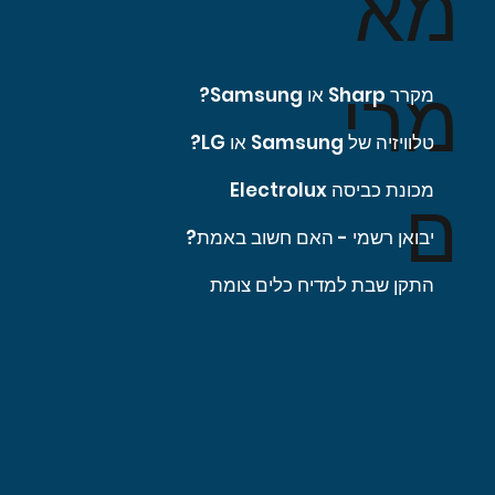
מא
מרי
מקרר Sharp או Samsung?
טלוויזיה של Samsung או LG?
מכונת כביסה Electrolux
ם
יבואן רשמי - האם חשוב באמת?
התקן שבת למדיח כלים צומת