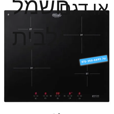
חשמל
או דגם
לבית
טל
072-250-8882 .