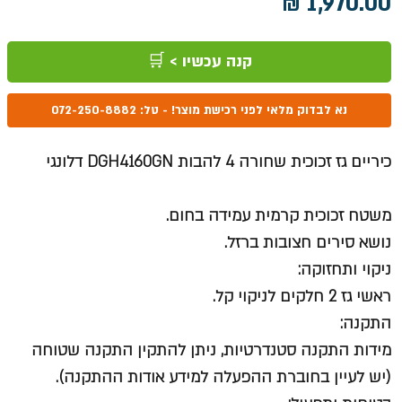
מחיר
קנה עכשיו > 🛒
נא לבדוק מלאי לפני רכישת מוצר! - טל: 072-250-8882
כיריים גז זכוכית שחורה 4 להבות DGH4160GN דלונגי
משטח זכוכית קרמית עמידה בחום.
נושא סירים חצובות ברזל.
ניקוי ותחזוקה:
ראשי גז 2 חלקים לניקוי קל.
התקנה:
מידות התקנה סטנדרטיות, ניתן להתקין התקנה שטוחה
(יש לעיין בחוברת ההפעלה למידע אודות ההתקנה).