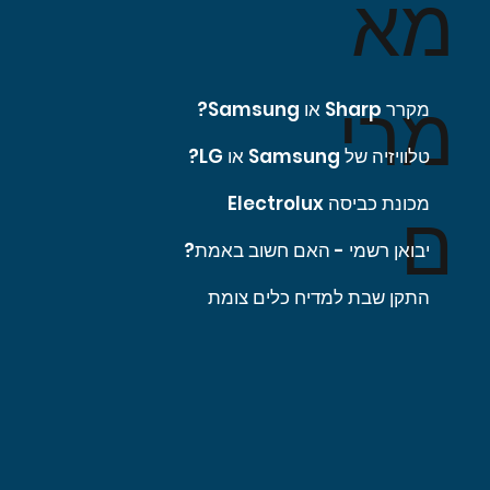
מא
מרי
מקרר Sharp או Samsung?
טלוויזיה של Samsung או LG?
מכונת כביסה Electrolux
ם
יבואן רשמי - האם חשוב באמת?
התקן שבת למדיח כלים צומת