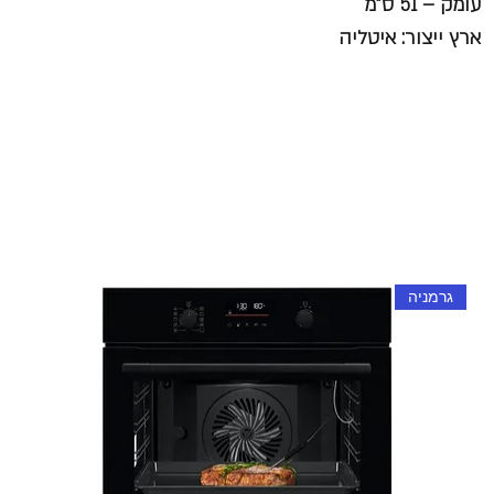
עומק – 51 ס”מ
ארץ ייצור: איטליה
גרמניה