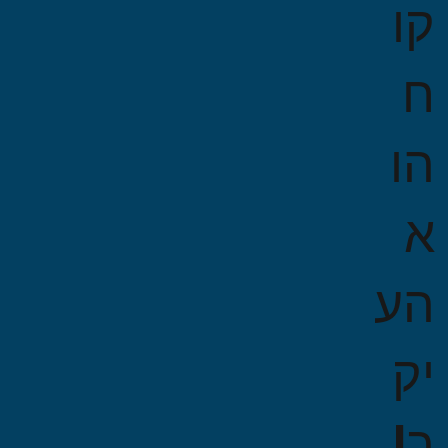
קו
ח
הו
א
הע
יק
ר!