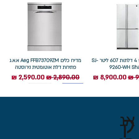
מקרר שארפ 4 דלתות 607 ליטר SJ-
מדיח כלים Aeg FFB73709ZM א.א.ג
9260-WH Sh
פתיחת דלת אוטומטית נירוסטה
ל
מחיר מבצע
מחיר רגיל
מחיר מבצע
7.5 ק"ג
ק
אנ