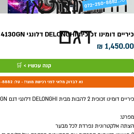
ההזמנה
מוצר או
072-250-8882 .
דגם
כיריים דומינו זכוכית DELONGHI דלונגי DGH4130GN
מחיר
קנה עכשיו > 🛒
נא לבדוק מלאי לפני רכישת מוצר! - טל: 072-250-8882
כיריים דומינו זכוכית 2 להבות מבית DELONGHI דלונגי דגם DGH4130GN
מפרט:
הצתה אלקטרונית נפרדת לכל מבער