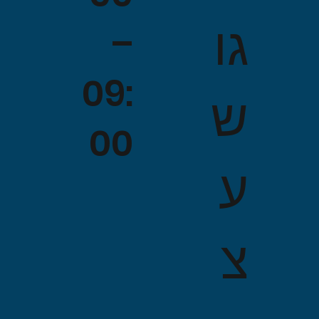
גו
–
09:
ש
00
ע
צ