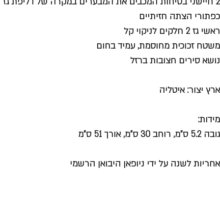
2 חיישני בטיחות המכבים את המבערים במקרה של דליפת גז
כפתורי הצתה חזיתיים
ראשי גז 2 חלקים לניקוי קל
משטח זכוכית מחוסמת, עמיד בחום
נושא סירים חצובות ברזל
ארץ יצור: איטליה
מידות:
גובה 5.2 ס”מ, רוחב 30 ס”מ, אורך 51 ס”מ
אחריות לשנה על ידי ניופאן היבואן הרשמי