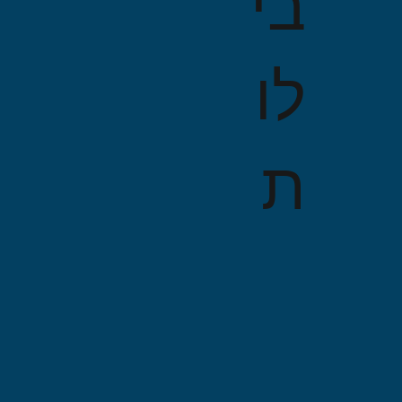
בי
לו
ת