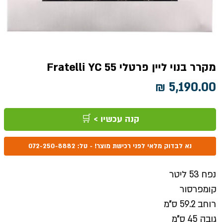
מקרר בנוי ליין פרטלי Fratelli YC 55
מחיר
קנה עכשיו > 🛒
נא לבדוק מלאי לפני רכישת מוצר! - טל: 072-250-8882
נפח 53 ליטר
קומפרסור
רוחב 59.2 ס"מ
גובה 45 ס"מ