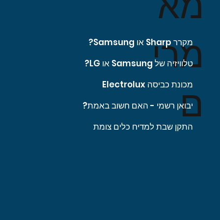
מא
מרי
מקרר Sharp או Samsung?
טלוויזיה של Samsung או LG?
מכונת כביסה Electrolux
ם
יבואן רשמי - האם חשוב באמת?
התקן שבת למדיח כלים צומת