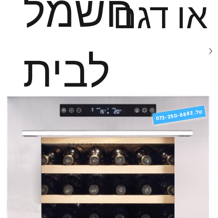
חשמל
או דגם
לבית
טל
072-250-8882 .