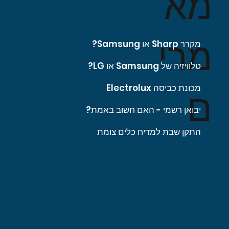
מא
מרי
מקרר Sharp או Samsung?
טלוויזיה של Samsung או LG?
מכונת כביסה Electrolux
ם
יבואן רשמי - האם חשוב באמת?
התקן שבת למדיח כלים צומת