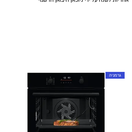
אחריות לשנה על ידי ניופאן היבואן הרשמי
גרמניה