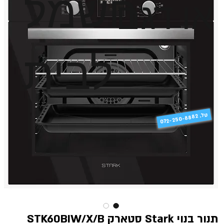
חשמל
או דגם
לבית
טל
072-250-8882 .
תנור בנוי Stark סטארק STK60BIW/X/B