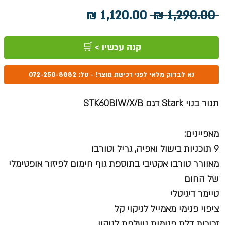
מחיר
מחיר
 ‏1,290.00 ‏₪ 
רגיל
מבצע
קנה עכשיו > 🛒
נא לבדוק מלאי לפני רכישת מוצר! - טל: 072-250-8882
תנור בנוי Stark דגם STK60BIW/X/B
מאפיינים:
9 תוכניות בישול ואפיה, גריל וטורבו
מאוורר טורבו אקטיבי בתוספת גוף חימום לפיזור אופטימלי
של החום
טיימר דיגיטלי
ציפוי פנימי מאמייל לניקוי קל
זכוכית דלת פנימית נשלפת לניקוי