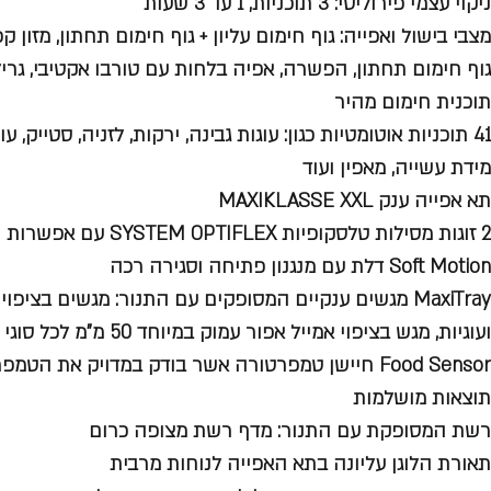
ניקוי עצמי פירוליטי: 3 תוכניות, 1 עד 3 שעות
מצבי בישול ואפייה: גוף חימום עליון + גוף חימום תחתון, מזון ק
גוף חימום תחתון, הפשרה, אפיה בלחות עם טורבו אקטיבי, גריל,
תוכנית חימום מהיר
41 תוכניות אוטומטיות כגון: עוגות גבינה, ירקות, לזניה, סטייק,
מידת עשייה, מאפין ועוד
תא אפייה ענק MAXIKLASSE XXL
2 זוגות מסילות טלסקופיות SYSTEM OPTIFLEX עם אפשרות התקנה ב 4 מפלסים שונים
Soft Motion דלת עם מנגנון פתיחה וסגירה רכה
MaxiTray מגשים ענקיים המסופקים עם התנור: מגשים בציפו
ועוגיות, מגש בציפוי אמייל אפור עמוק במיוחד 50 מ"מ לכל סוגי התבשילים
Food Sensor חיישן טמפרטורה אשר בודק במדויק את ה
תוצאות מושלמות
רשת המסופקת עם התנור: מדף רשת מצופה כרום
תאורת הלוגן עליונה בתא האפייה לנוחות מרבית