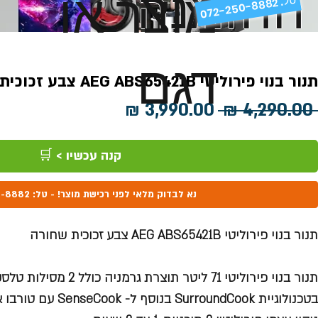
ההזמנה
מוצר או
072-250-8882 .
דגם
תנור בנוי פירוליטי AEG ABS65421B צבע זכוכית שחורה
מחיר
מחיר
 ‏4,290.00 ‏₪ 
רגיל
מבצע
קנה עכשיו > 🛒
נא לבדוק מלאי לפני רכישת מוצר! - טל: 072-250-8882
תנור בנוי פירוליטי AEG ABS65421B צבע זכוכית שחורה
תנור בנוי פירוליטי 71 ליטר תוצרת גרמניה כולל 2 מסילות טלסקופיות ,פתיחה וסגירה שקטה
בטכנולוגיית SurroundCook בנוסף ל- SenseCook עם טורבו אקטיבי