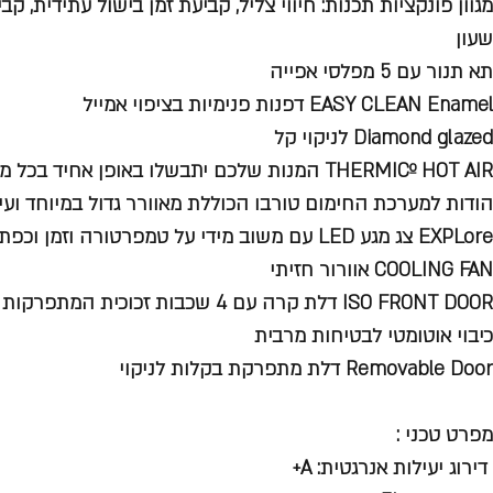
מגוון פונקציות תכנות: חיווי צליל, קביעת זמן בישול עתידית, ק
שעון
תא תנור עם 5 מפלסי אפייה
EASY CLEAN Enamel דפנות פנימיות בציפוי אמייל
Diamond glazed לניקוי קל
THERMICº HOT AIR המנות שלכם יתבשלו באופן אחיד 
הודות למערכת החימום טורבו הכוללת מאוורר גדול במיוחד ועיצו
EXPLore צג מגע LED עם משוב מידי על טמפרטורה וזמן וכפתורי בורר נשלפים
COOLING FAN אוורור חזיתי
ISO FRONT DOOR דלת קרה עם 4 שכבות זכוכית המתפרקות לניקוי קל
כיבוי אוטומטי לבטיחות מרבית
Removable Door דלת מתפרקת בקלות לניקוי
מפרט טכני :
דירוג יעילות אנרגטית: A+