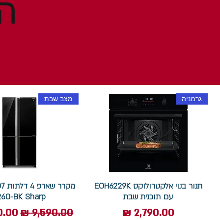
גרמניה
מצב שבת
תנור בנוי אלקטרולוקס EOH6229K
עם תוכנית שבת
260-BK Sharp
מחיר
מחיר רגיל
מחיר