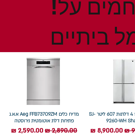
!הנחות ומבצעים חמים על
ל ביתיים
מקרר שארפ 4 דלתות 607 ליטר SJ-
מדיח כלים Aeg FFB73709ZM א.א.ג
9260-WH Sh
פתיחת דלת אוטומטית נירוסטה
ל
מחיר מבצע
מחיר רגיל
מחיר מבצע