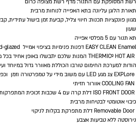
רשת המסופקת עם התנור: מדף רשת מצופה כרום
תאורת הלוגן עליונה בתא האפייה לנוחות מרבית
מגוון פונקציות תכנות: חיווי צליל, קביעת זמן בישול עתידית, ק
שעון
תא תנור עם 5 מפלסי אפייה
EASY CLEAN Enamel דפנות פנימיות בציפוי אמייל Diamond-glazed לניקוי קל
THERMICº HOT AIR המנות שלכם יתבשלו באופן אחיד 
הודות למערכת החימום טורבו הכוללת מאוורר גדול במיוחד ועיצו
EXPLore צג מגע LED עם משוב מידי על טמפרטורה וזמן וכפתורי בורר נשלפים
COOLING FAN אוורור חזיתי
ISO FRONT DOOR דלת קרה עם 4 שכבות זכוכית המתפרקות לניקוי קל
כיבוי אוטומטי לבטיחות מרבית
Removable Door דלת מתפרקת בקלות לניקוי
נירוסטה ללא טביעות אצבע