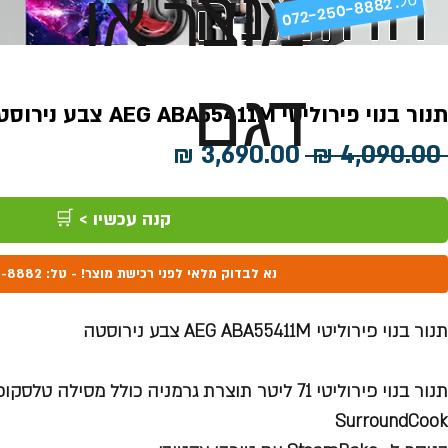
ההזמנה
מוצר או
072-250-8882 .
דגם
תנור בנוי פירוליטי AEG ABA55411M צבע נירוסטה
מחיר
מחיר
 ‏4,090.00 ‏₪ 
רגיל
מבצע
קנה עכשיו > 🛒
נא לבדוק מלאי לפני רכישת מוצר! - טל: 072-250-8882
תנור בנוי פירוליטי AEG ABA55411M צבע נירוסטה
תנור בנוי פירוליטי 71 ליטר תוצרת גרמניה כולל מסילה ט
SurroundCook