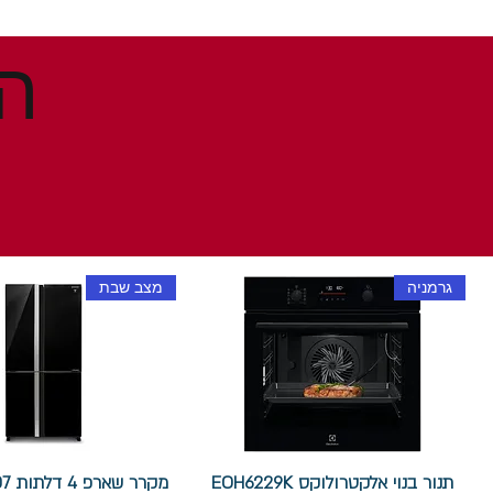
גרמניה
מצב שבת
תנור בנוי אלקטרולוקס EOH6229K