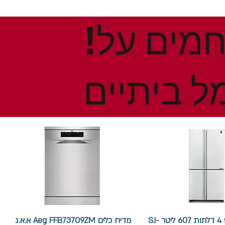
!הנחות ומבצעים חמים על
ל ביתיים
מקרר שארפ 4 דלתות 607 ליטר SJ-
מדיח כלים Aeg FFB73709ZM א.א.ג