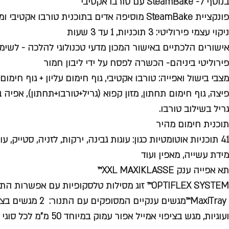
בנוסף ל- SteamBake עם טורבו אקטיבי
פונקציית SteamBake מוסיפה אדים בתוכנית טורבו אקטיבי ומשפרת כל בישול ואפייה
ניקוי עצמי פירוליטי: 3 תוכניות, 1 עד 3 שעות
אישורים הלכתיים באישור המכון מדעי טכנולוגי להלכה - לשימ
פירוליטי ביניהם- הכשרה לפסח על ידי ליבון חמור
מצבי בישול ואפייה: טורבו אקטיבי, גוף חימום עליון + גוף חימו
פיצה, גוף חימום תחתון, מזון קפוא (גריל+טורבו+תחתון), אפיה ב
גריל בשילוב טורבו.
תוכנית חימום מהיר
41 תוכניות אוטומטיות כגון: עוגות גבינה, ירקות, לזניה, סטייק,
מידת עשייה, מאפין ועוד
תא אפייה ענק XXL MAXIKLASSE™
OPTIFLEX SYSTEM™ זוג מסילות טלסקופיות עם אפשרות התקנה ב 4 מפלסים שונים
MaxiTray™מגשים ענקיים
ועוגיות, מגש בציפוי אמייל אפור עמוק במיוחד 50 מ"מ לכל סוגי התבשילים