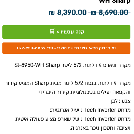
WH Sharp
מחיר
מחיר
 ‏8,690.00 ‏₪ 
רגיל
מבצע
קנה עכשיו > 🛒
נא לבדוק מלאי לפני רכישת מוצר! - טל: 072-250-8882
מקרר שארפ 4 דלתות 572 ליטר SJ-8950-WH Sharp
מקרר 4 דלתות בנפח 572 ליטר מבית Sharp המציע קירור
והקפאה יעילים בטכנולוגיית קירור היברידי
צבע : לבן
מדחס J-Tech Inverter יעיל אנרגטית:
מדחס J-Tech Inverter של שארפ מציע פעולה איטית
ויציבה וחסכון ניכר באנרגיה.