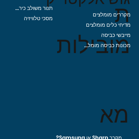
ת
תנור משולב כיריים
מקררים מומלצים
מסכי טלוויזיה
מדיחי כלים מומלצים
מובילות
מייבשי כביסה
מכונות כביסה מומלצות
מא
מקרר Sharp או Samsung?