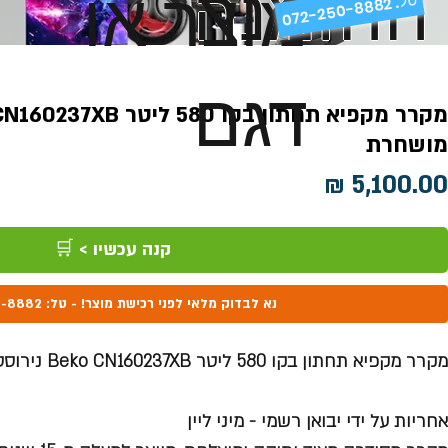
ההזמנה
מוצר או
072-250-8882 .
דגם
מושחרת
מחיר
קנה עכשיו > 🛒
נא לבדוק מלאי לפני רכישת מוצר! - טל: 072-250-8882
מקרר מקפיא תחתון בקו 580 ליטר Beko CN160237XB נירוסטה מושחרת
אחריות על ידי יבואן רשמי - מיני ליין