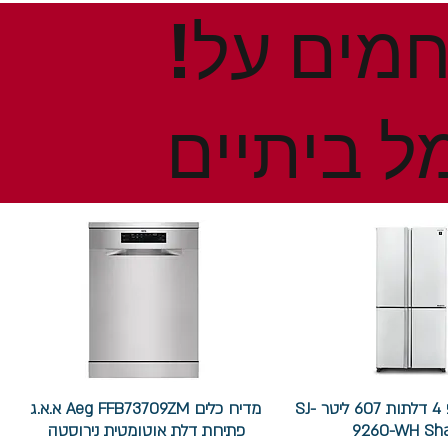
!הנחות ומבצעים חמים על
ל ביתיים
מקרר שארפ 4 דלתות 607 ליטר SJ-
מדיח כלים Aeg FFB73709ZM א.א.ג
9260-WH Sh
פתיחת דלת אוטומטית נירוסטה