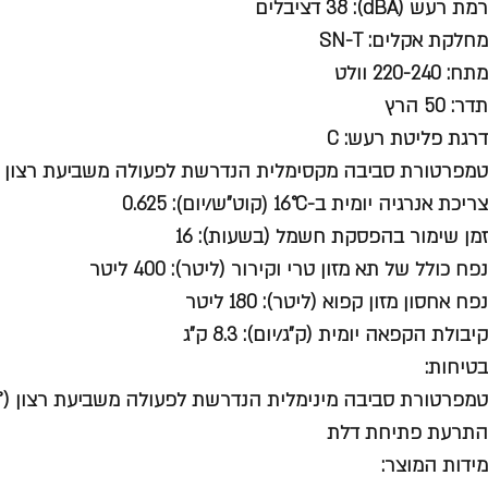
רמת רעש (dBA): 38 דציבלים
מחלקת אקלים: SN-T
מתח: 220-240 וולט
תדר: 50 הרץ
דרגת פליטת רעש: C
טמפרטורת סביבה מקסימלית הנדרשת לפעולה משביעת רצון (°): 43
צריכת אנרגיה יומית ב-16°C (קוט"ש/יום): 0.625
זמן שימור בהפסקת חשמל (בשעות): 16
נפח כולל של תא מזון טרי וקירור (ליטר): 400 ליטר
נפח אחסון מזון קפוא (ליטר): 180 ליטר
קיבולת הקפאה יומית (ק"ג/יום): 8.3 ק"ג
בטיחות:
טמפרטורת סביבה מינימלית הנדרשת לפעולה משביעת רצון (°C): 10
התרעת פתיחת דלת
מידות המוצר: