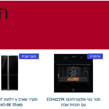
גרמניה
מצב שבת
תנור בנוי אלקטרולוקס EOH6229K
עם תוכנית שבת
260-BK Sharp