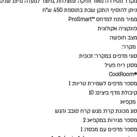
מקרר מסידרה מאוד ותיקה ומוצלחת ,מיוצר למעלה מ-15 שנים
ניתן להוסיף התקן שבת בתוספת 450 ש"ח
ממיר מתח למדחס ™ProSmart
פונקציה אקולוגית
מצב חופשה
מקרר:
סוגי מדפים במקרר: זכוכית
מסנן ריח פעיל
®CoolRoom
מספר מדפים לשמירת טריות: 1
קיבולת מדף ביצים: 10
מקפיא:
סוג מכונת קרח: מגש קרח סובב והגש
מספר מגירות במקפיא: 2
מספר מדפים עם מכסה: 1