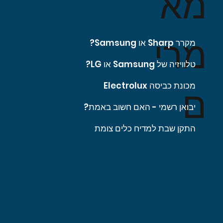
מא
מרי
מקרר Sharp או Samsung?
טלוויזיה של Samsung או LG?
מכונת כביסה Electrolux
ם
יבואן רשמי - האם חשוב באמת?
התקן שבת למדיח כלים צומת