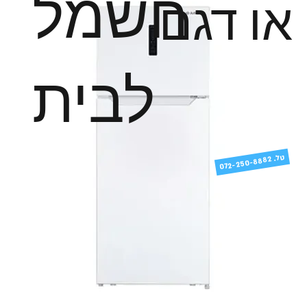
חשמל
או דגם
לבית
טל
072-250-8882 .