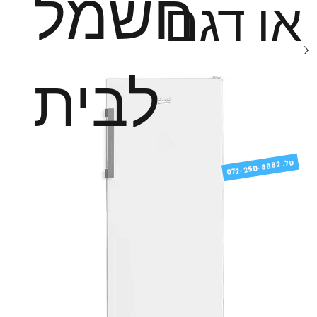
חשמל
או דגם
לבית
טל
072-250-8882 .