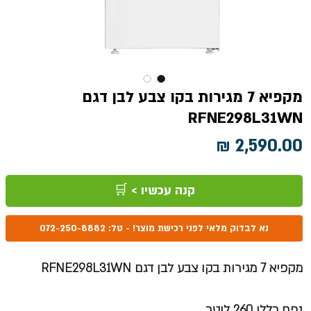
מקפיא 7 מגירות בקו צבע לבן דגם
RFNE298L31WN
מחיר
קנה עכשיו > 🛒
נא לבדוק מלאי לפני רכישת מוצר! - טל: 072-250-8882
מקפיא 7 מגירות בקו צבע לבן דגם RFNE298L31WN
נפח כללי 260 ליטר