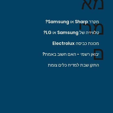
מא
מרי
מקרר Sharp או Samsung?
טלוויזיה של Samsung או LG?
מכונת כביסה Electrolux
ם
יבואן רשמי - האם חשוב באמת?
התקן שבת למדיח כלים צומת