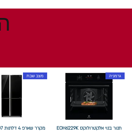
גרמניה
מצב שבת
תנור בנוי אלקטרולוקס EOH6229K