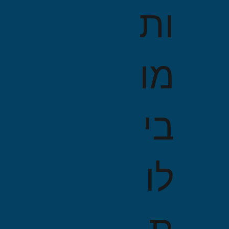
ות
מו
בי
לו
ת