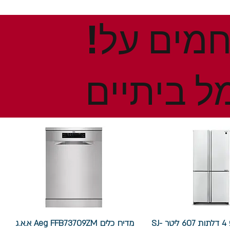
!הנחות ומבצעים חמים על
ל ביתיים
מקרר שארפ 4 דלתות 607 ליטר SJ-
מדיח כלים Aeg FFB73709ZM א.א.ג