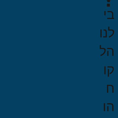
בי
לנו
הל
קו
ח
הו