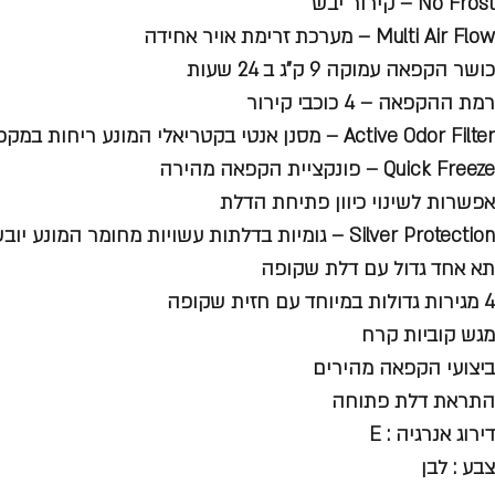
No Frost – קירור יבש
Multi Air Flow – מערכת זרימת אויר אחידה
כושר הקפאה עמוקה 9 ק”ג ב 24 שעות
רמת ההקפאה – 4 כוכבי קירור
Active Odor Filter – מסנן אנטי בקטריאלי המונע ריחות במקפיא
Quick Freeze – פונקציית הקפאה מהירה
אפשרות לשינוי כיוון פתיחת הדלת
Silver Protection – גומיות בדלתות עשויות מחומר המונע יובש בגומיות
תא אחד גדול עם דלת שקופה
4 מגירות גדולות במיוחד עם חזית שקופה
מגש קוביות קרח
ביצועי הקפאה מהירים
התראת דלת פתוחה
דירוג אנרגיה : E
צבע : לבן