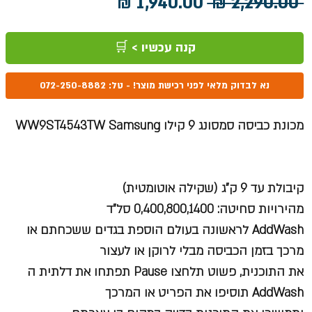
מחיר
מחיר
 ‏2,290.00 ‏₪ 
רגיל
מבצע
קנה עכשיו > 🛒
נא לבדוק מלאי לפני רכישת מוצר! - טל: 072-250-8882
מכונת כביסה סמסונג 9 קילו WW9ST4543TW Samsung
קיבולת עד 9 ק"ג (שקילה אוטומטית)
מהירויות סחיטה: 0,400,800,1400 סל"ד
AddWash
לראשונה בעולם הוספת בגדים ששכחתם או
מרכך בזמן הכביסה מבלי לרוקן או לעצור
את התוכנית, פשוט תלחצו Pause תפתחו את דלתית ה
AddWash תוסיפו את הפריט או המרכך