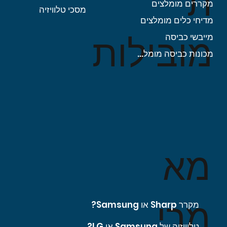
ת
מקררים מומלצים
מסכי טלוויזיה
מדיחי כלים מומלצים
מובילות
מייבשי כביסה
מכונות כביסה מומלצות
מא
מרי
מקרר Sharp או Samsung?
טלוויזיה של Samsung או LG?