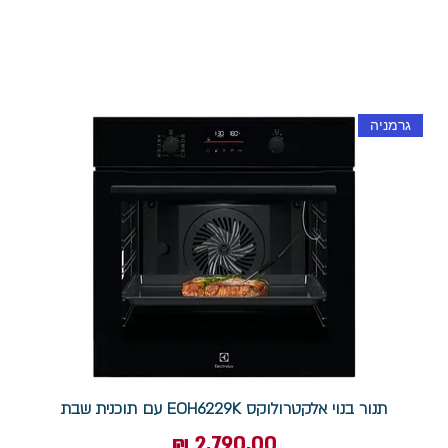
גרמניה
תנור בנוי אלקטרולוקס EOH6229K עם תוכנית שבת
מחיר