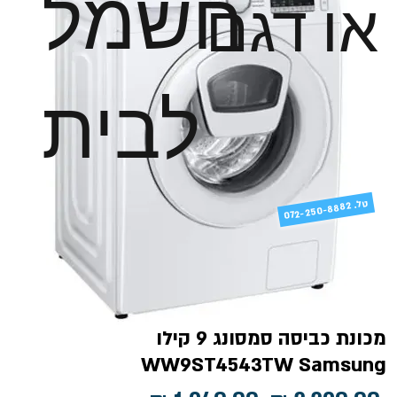
חשמל
או דגם
לבית
טל
072-250-8882 .
מכונת כביסה סמסונג 9 קילו
WW9ST4543TW Samsung