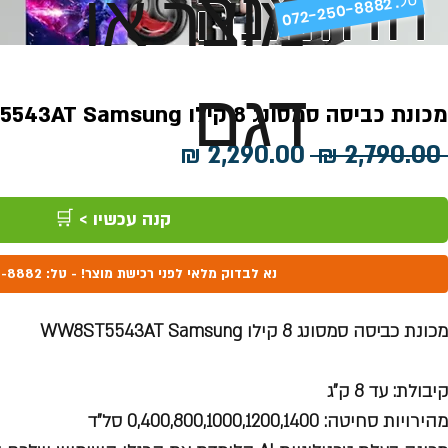
ההזמנה
מוצר או
072-250-8882 .
דגם
מכונת כביסה סמסונג 8 קילו WW8ST5543AT Samsung
מחיר
מחיר
 ‏2,790.00 ‏₪ 
רגיל
מבצע
קנה עכשיו > 🛒
נא לבדוק מלאי לפני רכישת מוצר! - טל: 072-250-8882
מכונת כביסה סמסונג 8 קילו WW8ST5543AT Samsung
קיבולת: עד 8 ק"ג
מהירויות סחיטה: 0,400,800,1000,1200,1400 סל"ד