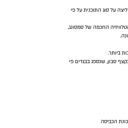
ל ה מכונה דרך אפליקציית ThingsSmart הממליצה על סוג התוכנית על פי
טלוויזיה החכמה של סמסונג,
נה.
ת ביותר.
צף סבון, שנספג בבגדים פי