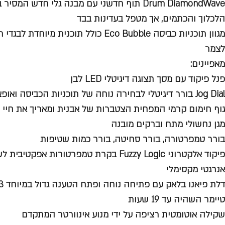
Drum DiamondWave תוף חדשני עם מבנה גלי חדש 
הלכלוך והכתמים, אך מטפל בעדינות בבד
מגוון תוכניות כביסה Eco Bubble כולל תוכנית 
לצמר
מאפיינים:
פנל פיקוד עם מסך תצוגה דיגיטלי LED לבן
Jog Dial בורר דיגיטלי לבחירה נוחה של תוכניות הכביסה ואופציות נוספות
גוף חימום קרמי המפחית הצטברות של אבנית ומאריך את חיי 
מגן נחשולי מתח וברקים מובנה
בורר טמפרטורה, בורר סחיטה, בורר כמות שטיפות
פיקוד אלקטרוני Fuzzy Logic בקרת טמפרטורות 
אנרגטי מקסימלי
דלת פיאנו בלאק עם פתיחה נוחה ופתח הטענה גדול במיוחד 33 ס"מ
טיימר השהיה עד 19 שעות
שקילה אוטומטית רציפה על ידי מנוע אינוורטר המתקדם