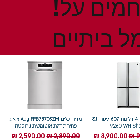
!הנחות ומבצעים חמים על
ל ביתיים
מקרר שארפ 4 דלתות 607 ליטר SJ-
מדיח כלים Aeg FFB73709ZM א.א.ג
9260-WH Sh
פתיחת דלת אוטומטית נירוסטה
ל
מחיר מבצע
מחיר רגיל
מחיר מבצע