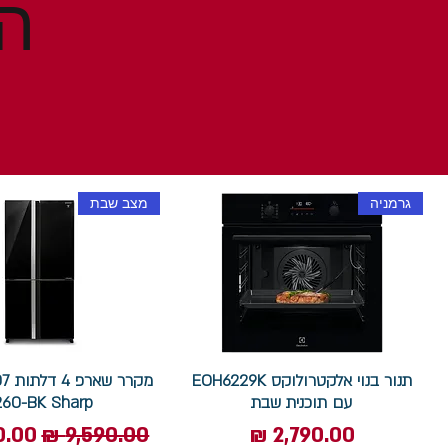
גרמניה
מצב שבת
תנור בנוי אלקטרולוקס EOH6229K
עם תוכנית שבת
260-BK Sharp
מחיר
מחיר רגיל
מחיר