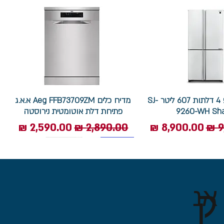
מקרר שארפ 4 דלתות 607 ליטר SJ-
מדיח כלים Aeg FFB73709ZM א.א.ג
9260-WH Sh
פתיחת דלת אוטומטית נירוסטה
ל
מחיר מבצע
מחיר רגיל
מחיר מבצע
7.5 ק"ג
ק
אנ