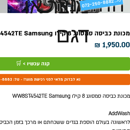
ההזמנה
מוצר או
072-250-8882 .
דגם
מכונת כביסה סמסונג 8 קילו WW8ST4542TE Samsung
מחיר
קנה עכשיו > 🛒
נא לבדוק מלאי לפני רכישת מוצר! - טל: 072-250-8882
מכונת כביסה סמסונג 8 קילו WW8ST4542TE Samsung
AddWash
לראשונה בעולם הוספת בגדים ששכחתם או מרכך בזמן הכביסה 