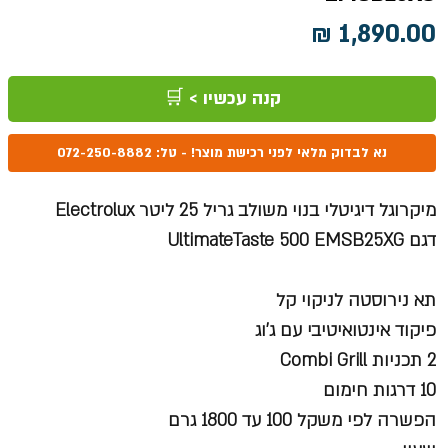
מחיר
קנה עכשיו > 🛒
נא לבדוק מלאי לפני רכישת מוצר! - טל: 072-250-8882
מיקרוגל דיגיטלי בנוי משולב גריל 25 ליטר Electrolux
דגם UltimateTaste 500 EMSB25XG
תא נירוסטה לניקוי קל
פיקוד אינטואיטיבי עם ג'וג
2 תכניות Combi Grill
10 דרגות חימום
הפשרה לפי משקל 100 עד 1800 גרם