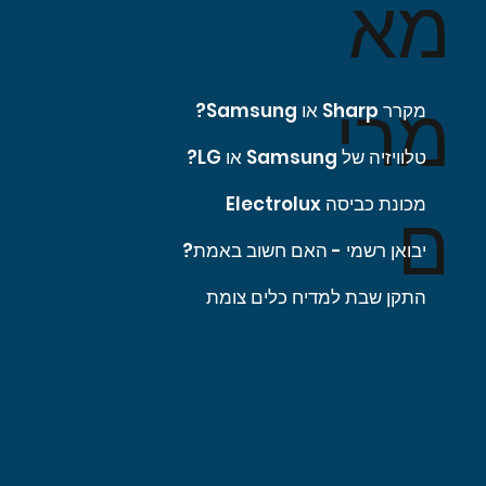
מא
מרי
מקרר Sharp או Samsung?
טלוויזיה של Samsung או LG?
מכונת כביסה Electrolux
ם
יבואן רשמי - האם חשוב באמת?
התקן שבת למדיח כלים צומת